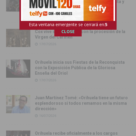
Fiestas con el traslado de las Santas Justa y
Rufina
18/07/2026
Esta ventana emergente se cerrará en:
4
CLOSE
Cox vive su día grande con la procesión de la
Virgen del Carmen
17/07/2026
Orihuela inicia sus Fiestas de la Reconquista
con la Exposición Pública de la Gloriosa
Enseña del Oriol
17/07/2026
Juan Martínez Tomé: «Orihuela tiene un futuro
esplendoroso si todos remamos en la misma
dirección»
16/07/2026
Orihuela recibe oficialmente a los cargos