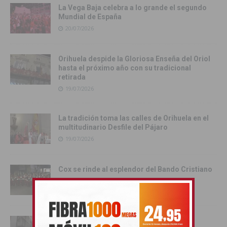
La Vega Baja celebra a lo grande el segundo
Mundial de España
20/07/2026
Orihuela despide la Gloriosa Enseña del Oriol
hasta el próximo año con su tradicional
retirada
19/07/2026
La tradición toma las calles de Orihuela en el
multitudinario Desfile del Pájaro
19/07/2026
Cox se rinde al esplendor del Bando Cristiano
18/07/2026
Orihuela inicia los actos oficiales de sus