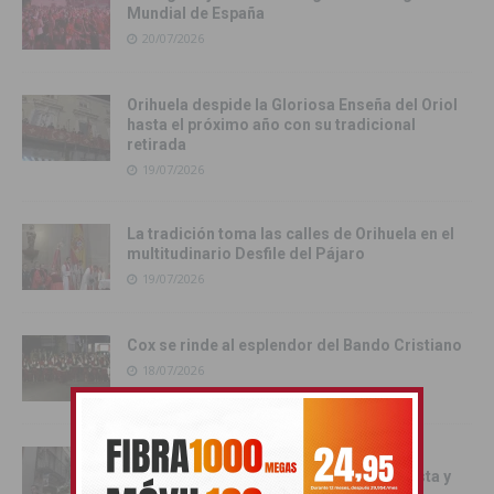
Mundial de España
20/07/2026
Orihuela despide la Gloriosa Enseña del Oriol
hasta el próximo año con su tradicional
retirada
19/07/2026
La tradición toma las calles de Orihuela en el
multitudinario Desfile del Pájaro
19/07/2026
Cox se rinde al esplendor del Bando Cristiano
18/07/2026
Orihuela inicia los actos oficiales de sus
Fiestas con el traslado de las Santas Justa y