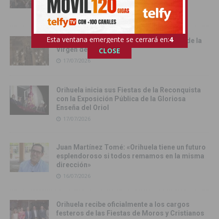
Rufina
18/07/2026
Esta ventana emergente se cerrará en:
3
Cox vive su día grande con la procesión de la
Virgen del Carmen
CLOSE
17/07/2026
Orihuela inicia sus Fiestas de la Reconquista
con la Exposición Pública de la Gloriosa
Enseña del Oriol
17/07/2026
Juan Martínez Tomé: «Orihuela tiene un futuro
esplendoroso si todos remamos en la misma
dirección»
16/07/2026
Orihuela recibe oficialmente a los cargos
festeros de las Fiestas de Moros y Cristianos