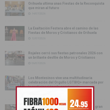
Orihuela ultima unas Fiestas de la Reconquista
que miran al futuro
14/07/2026
La Exaltación Festera abre el camino de las
Fiestas de Moros y Cristianos de Orihuela
12/07/2026
Rojales cerró sus fiestas patronales 2026 con
un brillante desfile de Moros y Cristianos
06/07/2026
Los Montesinos vive una multitudinaria
celebración del Orgullo LGTBIQ+ marcada por
la participación y la convivencia
06/07/2026
Rojales vive una noche inolvidable con la gran