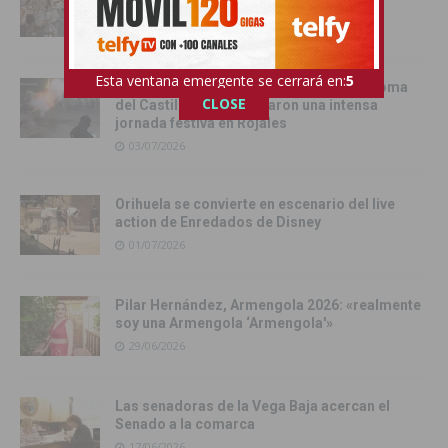
Charanga de sus fiestas patronales
05/07/2026
Esta ventana emergente se cerrará en:
4
La Batalla de la Pólvora, el pregón y la Toma
CLOSE
del Castillo protagonizaron una intensa
jornada festiva en Rojales
03/07/2026
Orihuela se convierte en escenario del live
action de Enredados de Disney
01/07/2026
Pilar Hernández, Armengola 2026: «realmente
soy una Armengola ‘Armengola'»
29/06/2026
Las senadoras de la Vega Baja acercan el
Senado a la comarca
17/06/2026