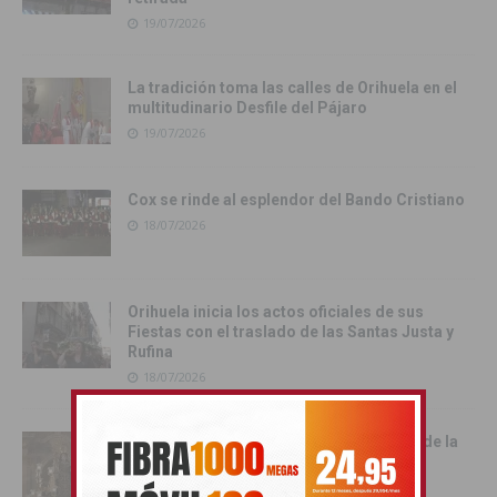
19/07/2026
La tradición toma las calles de Orihuela en el
multitudinario Desfile del Pájaro
19/07/2026
Cox se rinde al esplendor del Bando Cristiano
18/07/2026
Orihuela inicia los actos oficiales de sus
Fiestas con el traslado de las Santas Justa y
Rufina
18/07/2026
Cox vive su día grande con la procesión de la
Virgen del Carmen
17/07/2026