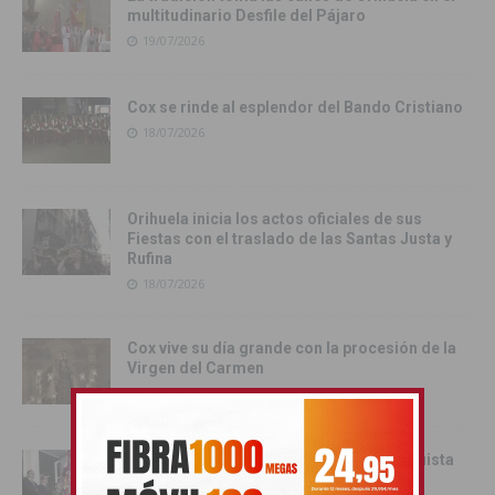
multitudinario Desfile del Pájaro
19/07/2026
Cox se rinde al esplendor del Bando Cristiano
18/07/2026
Orihuela inicia los actos oficiales de sus
Fiestas con el traslado de las Santas Justa y
Rufina
18/07/2026
Cox vive su día grande con la procesión de la
Virgen del Carmen
17/07/2026
Orihuela inicia sus Fiestas de la Reconquista
con la Exposición Pública de la Gloriosa