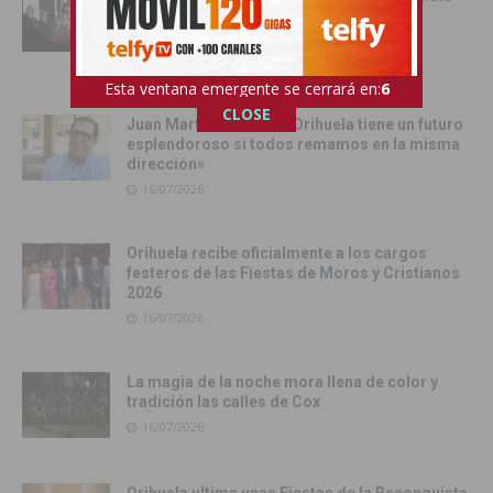
con la Exposición Pública de la Gloriosa
Enseña del Oriol
17/07/2026
Esta ventana emergente se cerrará en:
4
CLOSE
Juan Martínez Tomé: «Orihuela tiene un futuro
esplendoroso si todos remamos en la misma
dirección»
16/07/2026
Orihuela recibe oficialmente a los cargos
festeros de las Fiestas de Moros y Cristianos
2026
16/07/2026
La magia de la noche mora llena de color y
tradición las calles de Cox
16/07/2026
Orihuela ultima unas Fiestas de la Reconquista