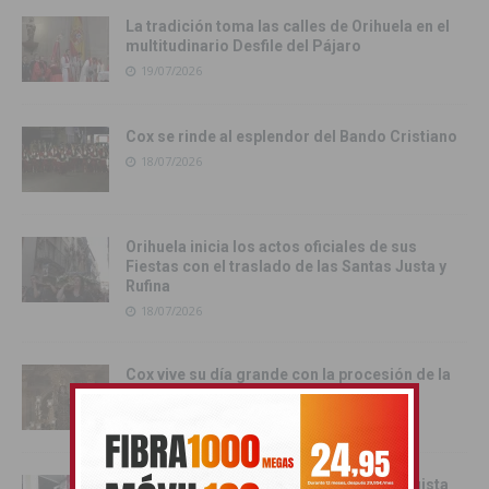
La tradición toma las calles de Orihuela en el
multitudinario Desfile del Pájaro
19/07/2026
Cox se rinde al esplendor del Bando Cristiano
18/07/2026
Orihuela inicia los actos oficiales de sus
Fiestas con el traslado de las Santas Justa y
Rufina
18/07/2026
Cox vive su día grande con la procesión de la
Virgen del Carmen
17/07/2026
Orihuela inicia sus Fiestas de la Reconquista