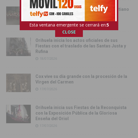
Cox se rinde al esplendor del Bando Cristiano
18/07/2026
Esta ventana emergente se cerrará en:
4
CLOSE
Orihuela inicia los actos oficiales de sus
Fiestas con el traslado de las Santas Justa y
Rufina
18/07/2026
Cox vive su día grande con la procesión de la
Virgen del Carmen
17/07/2026
Orihuela inicia sus Fiestas de la Reconquista
con la Exposición Pública de la Gloriosa
Enseña del Oriol
17/07/2026