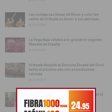
Las comparsas llenan de flores y color las
calles de Orihuela en honor a sus patronas
20/07/2026
La Vega Baja celebra a lo grande el segundo
Mundial de España
20/07/2026
Orihuela despide la Gloriosa Enseña del Oriol
hasta el próximo año con su tradicional
retirada
19/07/2026
La tradición toma las calles de Orihuela en el
multitudinario Desfile del Pájaro
19/07/2026