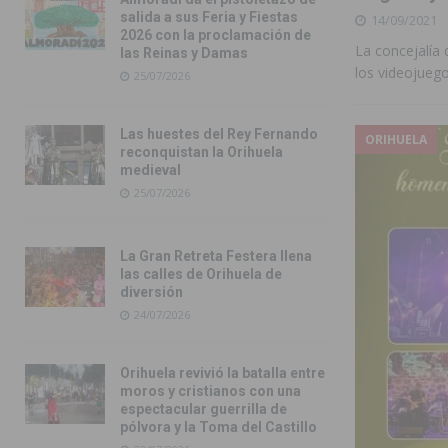
salida a sus Feria y Fiestas
14/09/2021
2026 con la proclamación de
La concejalía 
las Reinas y Damas
los videojueg
25/07/2026
Las huestes del Rey Fernando
ORIHUELA
reconquistan la Orihuela
medieval
25/07/2026
La Gran Retreta Festera llena
las calles de Orihuela de
diversión
24/07/2026
Orihuela revivió la batalla entre
moros y cristianos con una
espectacular guerrilla de
pólvora y la Toma del Castillo