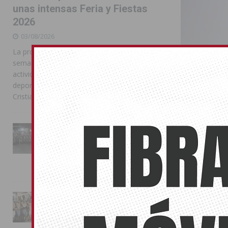
unas intensas Feria y Fiestas
2026
03/08/2026
La programación reunió durante más de una
semana actos institucionales, conciertos,
actividades familiares, competiciones
deportivas y las celebraciones de Moros y
Cristianos
La Entrada Cristiana llena de
esplendor las calles de
Almoradí en una multitudinaria
Ana Barce
jornada festera
informar s
02/08/2026
14/09/2021
El proceso de
La magia de la Entrada Mora
conquista las calles de
Almoradí
01/08/2026