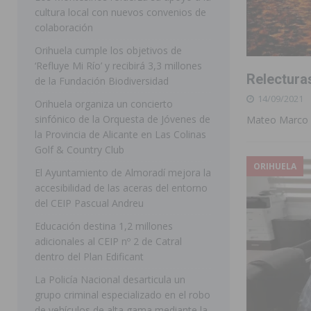
cultura local con nuevos convenios de
ORIHUELA
colaboración
[ 07/08/2026 ]
La Generalitat impulsa el desdoblamien
Orihuela cumple los objetivos de
‘Refluye Mi Río’ y recibirá 3,3 millones
[ 07/08/2026 ]
Benferri ya se prepara para dar comien
Relectura
de la Fundación Biodiversidad
[ 07/08/2026 ]
Bigastro se viste de gala para la coron
14/09/2021
Orihuela organiza un concierto
[ 07/08/2026 ]
Rojales clausura con éxito las Fiestas
sinfónico de la Orquesta de Jóvenes de
Mateo Marco A
la Provincia de Alicante en Las Colinas
[ 08/08/2026 ]
Controlado un incendio en la cocina de
Golf & Country Club
SEGURA
ORIHUELA
El Ayuntamiento de Almoradí mejora la
accesibilidad de las aceras del entorno
[ 08/08/2026 ]
Benferri da comienzo a sus fiestas con
del CEIP Pascual Andreu
[ 07/08/2026 ]
FEGADO 2026 cierra con un balance his
Educación destina 1,2 millones
DOLORES
adicionales al CEIP nº 2 de Catral
dentro del Plan Edificant
[ 07/08/2026 ]
Los Montesinos refuerza su apoyo a la 
La Policía Nacional desarticula un
grupo criminal especializado en el robo
de vehículos de alta gama mediante la