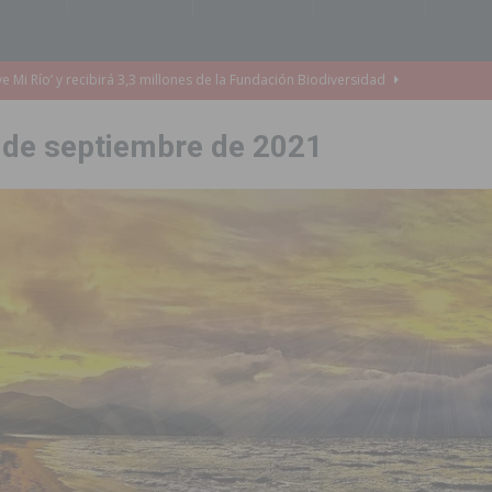
e Mi Río’ y recibirá 3,3 millones de la Fundación Biodiversidad
 de septiembre de 2021
o de la Orquesta de Jóvenes de la Provincia de Alicante en Las Colinas
accesibilidad de las aceras del entorno del CEIP Pascual Andreu
es al CEIP nº 2 de Catral dentro del Plan Edificant
COMARCA
o criminal especializado en el robo de vehículos de alta gama mediante la
ontratación de 55 personas desempleadas a través de seis programas
de incendios e inundaciones por el estado de sus barrancos