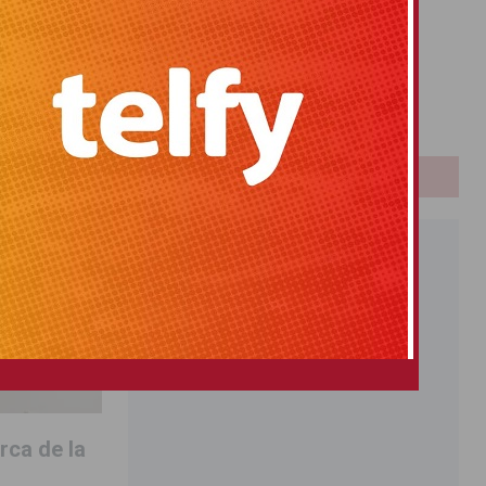
Primitiva
El Gordo
Euromillones
Loteria
Once
PUBLICIDAD
rca de la