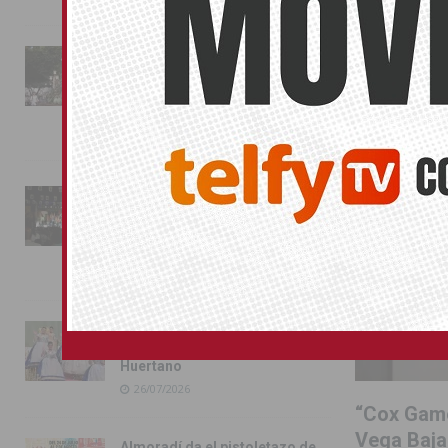
COX
La fiesta se adueña de
Almoradí con la presentación
de los cargos festeros y la
toma del castillo
31/07/2026
Pilar de la Horadada
conmemora con emoción el
40º aniversario de su
independencia como municipio
31/07/2026
Almoradí presume de raíces
con el desfile del Bando
Huertano
26/07/2026
“Cox Game
Vega Baja
Almoradí da el pistoletazo de