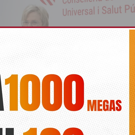
ló quiere comparecer ante las Cortes Valenciana
obre la reversión del Hospital de Torrevieja
Lidia
 reversión del departamento de salud se completará el próximo 15 de