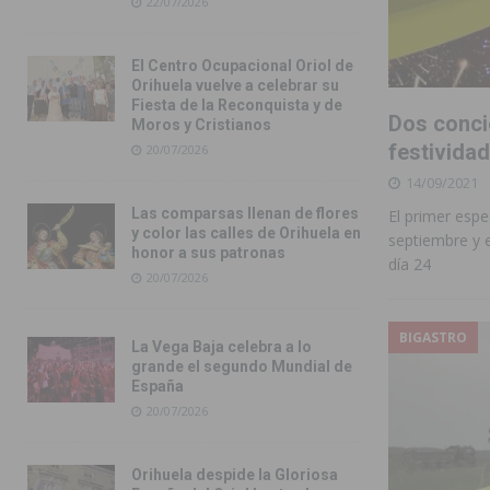
22/07/2026
El Centro Ocupacional Oriol de
Orihuela vuelve a celebrar su
Fiesta de la Reconquista y de
Dos conci
Moros y Cristianos
festividad
20/07/2026
14/09/2021
Las comparsas llenan de flores
El primer esp
y color las calles de Orihuela en
septiembre y e
honor a sus patronas
día 24
20/07/2026
BIGASTRO
La Vega Baja celebra a lo
grande el segundo Mundial de
España
20/07/2026
Orihuela despide la Gloriosa