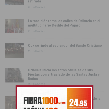
retirada
19/07/2026
La tradición toma las calles de Orihuela en el
multitudinario Desfile del Pájaro
19/07/2026
Cox se rinde al esplendor del Bando Cristiano
18/07/2026
Orihuela inicia los actos oficiales de sus
Fiestas con el traslado de las Santas Justa y
Rufina
18/07/2026
Cox vive su día grande con la procesión de la
Virgen del Carmen
17/07/2026