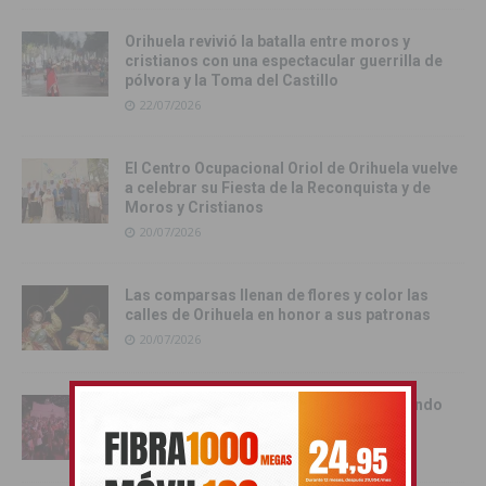
Orihuela revivió la batalla entre moros y
cristianos con una espectacular guerrilla de
pólvora y la Toma del Castillo
22/07/2026
El Centro Ocupacional Oriol de Orihuela vuelve
a celebrar su Fiesta de la Reconquista y de
Moros y Cristianos
20/07/2026
Las comparsas llenan de flores y color las
calles de Orihuela en honor a sus patronas
20/07/2026
La Vega Baja celebra a lo grande el segundo
Mundial de España
20/07/2026