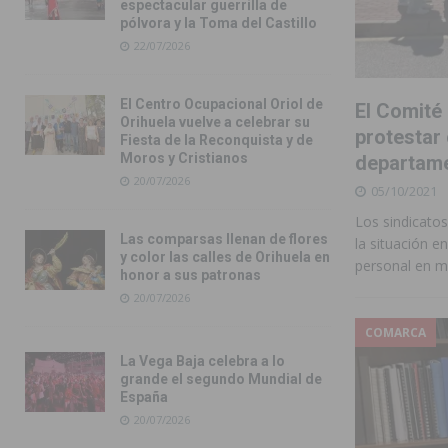
espectacular guerrilla de
pólvora y la Toma del Castillo
22/07/2026
El Centro Ocupacional Oriol de
El Comité
Orihuela vuelve a celebrar su
protestar 
Fiesta de la Reconquista y de
Moros y Cristianos
departame
20/07/2026
05/10/2021
Los sindicato
Las comparsas llenan de flores
la situación e
y color las calles de Orihuela en
personal en 
honor a sus patronas
20/07/2026
COMARCA
La Vega Baja celebra a lo
grande el segundo Mundial de
España
20/07/2026