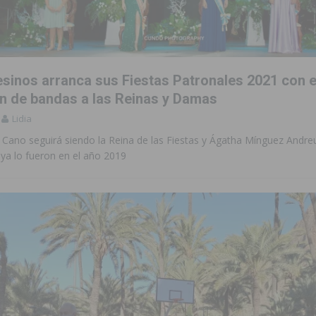
 Torrevieja tras ser sorprendido con un arma de fuego en la vía pública
2023 un 75% la demora quirúrgica de los pacientes con riesgo vital
sinos arranca sus Fiestas Patronales 2021 con e
n de bandas a las Reinas y Damas
Lidia
sición judicial a un conductor por conducir bajo los efectos del alcohol
Cano seguirá siendo la Reina de las Fiestas y Ágatha Mínguez Andreu
 ya lo fueron en el año 2019
aquillas dentro de sus Fiestas Patronales en honor a San Joaquín 2026
amación de actividades deportivas, culturales y de aventura
 infantiles del municipio con nuevas actuaciones en la costa y las
 mociones para pedir responsabilidades y dimisiones
GUARDAMAR