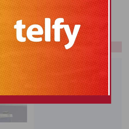
Primitiva
El Gordo
Euromillones
Loteria
Once
PUBLICIDAD