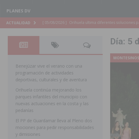
PLANES DV
[ 05/08/2026 ]
Torrevieja presenta su programación d
ACTUALIDAD
[ 05/08/2026 ]
Sanidad Orihuela llama a observar el e
Día:
5 
los desplazamientos
ORIHUELA
[ 05/08/2026 ]
Orihuela acogerá una sesión informativ
MONTESINO
ORIHUELA
Benejúzar vive el verano con una
programación de actividades
[ 05/08/2026 ]
La Generalitat adjudica el contrato par
deportivas, culturales y de aventura
Torrevieja
COMARCA
Orihuela continúa mejorando los
parques infantiles del municipio con
[ 05/08/2026 ]
Pilar de la Horadada celebra una nueva
nuevas actuaciones en la costa y las
DE LA HORADADA
pedanías
[ 05/08/2026 ]
San Miguel de Salinas acogerá el espec
El PP de Guardamar lleva al Pleno dos
mociones para pedir responsabilidades
MIGUEL DE SALINAS
y dimisiones
[ 05/08/2026 ]
Quince años compartiendo la pasión po