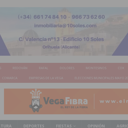
S
REDOVÁN
RAFAL
DOLORES
MONTESINOS
COX
COMARCA
EMPRESAS DE LA VEGA
ELECCIONES MUNICIPALES MAYO 2
LTURA
DEPORTES
FIESTAS
OPINIÓN
AGRI