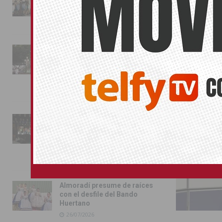
conquista las calles de
Almoradí
01/08/2026
ORIHUELA
La fiesta se adueña de
Almoradí con la presentación
de los cargos festeros y la
toma del castillo
31/07/2026
Pilar de la Horadada
conmemora con emoción el
40º aniversario de su
independencia como municipio
31/07/2026
Almoradí presume de raíces
con el desfile del Bando
Huertano
26/07/2026