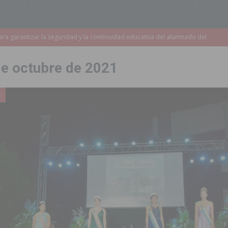
e finales de 2026 tras superar los 78.000 espectadores
TORREVIEJA
clipse solar del 12 de agosto con protección homologada y a planificar
de octubre de 2021
a sobre los recursos disponibles para las mujeres víctimas de violencia
S
a redactar el proyecto de ampliación de la CV-95 entre Orihuela y
 edición de ‘El Mojón en Movimiento’ con torneos de fútbol sala
PILAR
táculo ‘Desempolsant’ dentro del Festival ManIAC Test 2026
SAN
r el golf
ORIHUELA