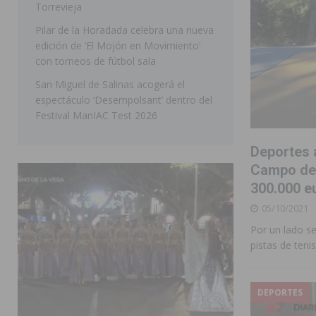
Torrevieja
[ 05/08/2026 ]
Orihuela ultima diferentes soluciones p
Pilar de la Horadada celebra una nueva
CEIP Virgen de la Puerta
ORIHUELA
edición de ‘El Mojón en Movimiento’
con torneos de fútbol sala
San Miguel de Salinas acogerá el
espectáculo ‘Desempolsant’ dentro del
Festival ManIAC Test 2026
Deportes a
Campo de 
300.000 e
05/10/2021
Por un lado se
pistas de teni
DEPORTES