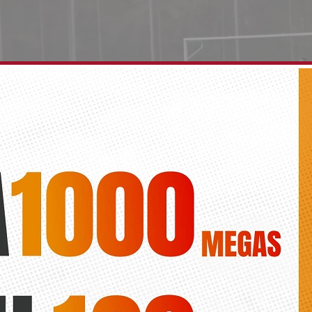
a de ensueño y el doblete del hijo pródigo
Diario de la Vega
ógico de Gonzalo y dos del oriolano Cases certifican el triunfo por 0-
en cancha del Orihuela B