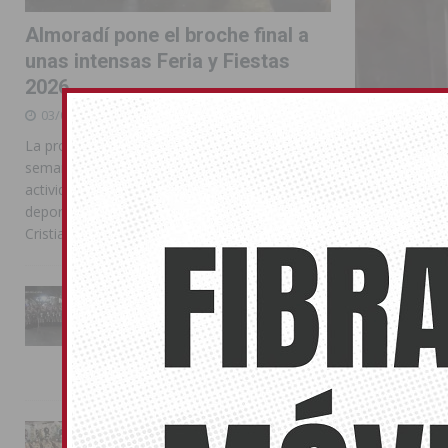
Almoradí pone el broche final a
unas intensas Feria y Fiestas
2026
03/08/2026
La programación reunió durante más de una
semana actos institucionales, conciertos,
actividades familiares, competiciones
deportivas y las celebraciones de Moros y
Cristianos
La Entrada Cristiana llena de
esplendor las calles de
Almoradí en una multitudinaria
Una chilen
jornada festera
05/10/2021
02/08/2026
Un tanto antol
Torrevieja CF 
La magia de la Entrada Mora