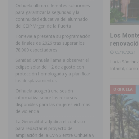
Orihuela ultima diferentes soluciones
[ 05/08/2026 ]
La Guardia Civil detiene a un hombre en
para garantizar la seguridad y la
continuidad educativa del alumnado
TORREVIEJA
del CEIP Virgen de la Puerta
[ 05/08/2026 ]
El Hospital Vega Baja disminuye desde 
Los Monte
Torrevieja presenta su programación
ORIHUELA
renovació
de finales de 2026 tras superar los
78.000 espectadores
05/10/2021
[ 05/08/2026 ]
La Policía Local de Rojales pone a dispo
Sanidad Orihuela llama a observar el
Lucía Sánchez 
ROJALES
eclipse solar del 12 de agosto con
Infantil, como
protección homologada y a planificar
[ 05/08/2026 ]
Bigastro celebra hoy el tercer día de v
los desplazamientos
BIGASTRO
ORIHUELA
Orihuela acogerá una sesión
[ 06/08/2026 ]
Benejúzar vive el verano con una progr
informativa sobre los recursos
disponibles para las mujeres víctimas
BENEJUZAR
de violencia
[ 06/08/2026 ]
Orihuela continúa mejorando los parques
La Generalitat adjudica el contrato
pedanías
ORIHUELA
para redactar el proyecto de
ampliación de la CV-95 entre Orihuela y
[ 06/08/2026 ]
El PP de Guardamar lleva al Pleno dos