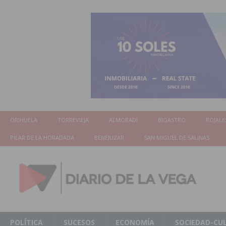
ORIHUELA
TORREVIEJA
ALMORADÍ
BIGASTRO
ROJALE
PILAR DE LA HORADADA
BENEJUZAR
SAN MIGUEL DE SALINAS
POLÍTICA
SUCESOS
ECONOMÍA
SOCIEDAD-CU