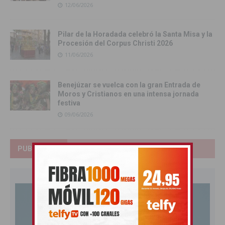
12/06/2026
Pilar de la Horadada celebró la Santa Misa y la
Procesión del Corpus Christi 2026
11/06/2026
Benejúzar se vuelca con la gran Entrada de
Moros y Cristianos en una intensa jornada
festiva
09/06/2026
PUBLICIDAD