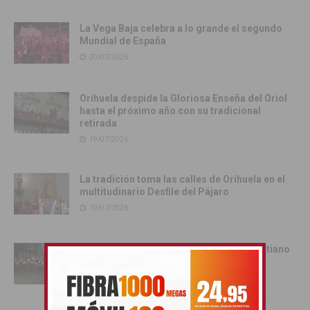
La Vega Baja celebra a lo grande el segundo
Mundial de España
20/07/2026
Orihuela despide la Gloriosa Enseña del Oriol
hasta el próximo año con su tradicional
retirada
19/07/2026
La tradición toma las calles de Orihuela en el
multitudinario Desfile del Pájaro
19/07/2026
Cox se rinde al esplendor del Bando Cristiano
18/07/2026