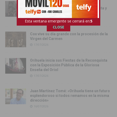
Orihuela inicia los actos oficiales de sus
Fiestas con el traslado de las Santas Justa y
Rufina
18/07/2026
Esta ventana emergente se cerrará en:
4
CLOSE
Cox vive su día grande con la procesión de la
Virgen del Carmen
17/07/2026
Orihuela inicia sus Fiestas de la Reconquista
con la Exposición Pública de la Gloriosa
Enseña del Oriol
17/07/2026
Juan Martínez Tomé: «Orihuela tiene un futuro
esplendoroso si todos remamos en la misma
dirección»
16/07/2026