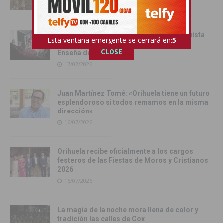
17/07/2026
Orihuela inicia sus Fiestas de la Reconquista
Esta ventana emergente se cerrará en:
4
con la Exposición Pública de la Gloriosa
CLOSE
Enseña del Oriol
17/07/2026
Juan Martínez Tomé: «Orihuela tiene un futuro
esplendoroso si todos remamos en la misma
dirección»
16/07/2026
Orihuela recibe oficialmente a los cargos
festeros de las Fiestas de Moros y Cristianos
2026
16/07/2026
La magia de la noche mora llena de color y
tradición las calles de Cox