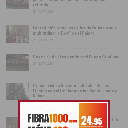
retirada
19/07/2026
La tradición toma las calles de Orihuela en el
multitudinario Desfile del Pájaro
19/07/2026
Cox se rinde al esplendor del Bando Cristiano
18/07/2026
Orihuela inicia los actos oficiales de sus
Fiestas con el traslado de las Santas Justa y
Rufina
18/07/2026
Cox vive su día grande con la procesión de la
Virgen del Carmen