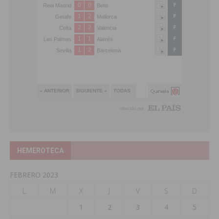
HEMEROTECA
FEBRERO 2023
L
M
X
J
V
S
D
1
2
3
4
5