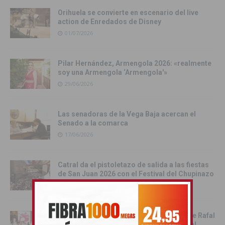
Orihuela se convierte en escenario del live
action de Enredados de Disney
01/07/2026
Pilar Hernández, Armengola 2026: «realmente
soy una Armengola ‘Armengola'»
29/06/2026
Las senadoras de la Vega Baja acercan el
Senado a la comarca
17/06/2026
Catral da el pistoletazo de salida a las fiestas
de San Juan 2026 con el Festival del Chupinazo
13/06/2026
Rafal celebra la tercera edición del Día de Rafal
con historia, cultura y convivencia vecinal