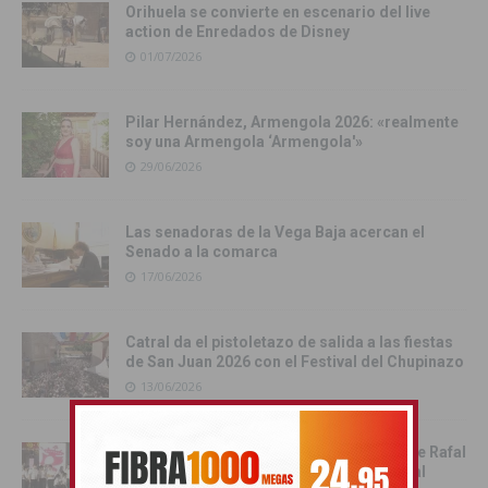
Orihuela se convierte en escenario del live
action de Enredados de Disney
01/07/2026
Pilar Hernández, Armengola 2026: «realmente
soy una Armengola ‘Armengola'»
29/06/2026
Las senadoras de la Vega Baja acercan el
Senado a la comarca
17/06/2026
Catral da el pistoletazo de salida a las fiestas
de San Juan 2026 con el Festival del Chupinazo
13/06/2026
Rafal celebra la tercera edición del Día de Rafal
con historia, cultura y convivencia vecinal