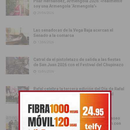
Pilar Hernández, Armengola 2026: «realmente
soy una Armengola ‘Armengola'»
29/06/2026
Las senadoras de la Vega Baja acercan el
Senado a la comarca
17/06/2026
Catral da el pistoletazo de salida a las fiestas
de San Juan 2026 con el Festival del Chupinazo
13/06/2026
Rafal celebra la tercera edición del Día de Rafal
con historia, cultura y convivencia vecinal
13/06/2026
Torrevieja inaugura el Centro de Ocio ‘Paseo
del Mar’ y recupera su histórica conexión con
el Mediterráneo