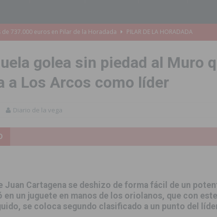
s de 737.000 euros en Pilar de la Horadada
PILAR DE LA HORADADA
iones para el Concurso-Desfile de Disfraces y Carrozas de las Fiestas
huela golea sin piedad al Muro 
a a Los Arcos como líder
Montesinos abrirá en septiembre el último plazo de matriculación para el
Diario de la vega
s de las Fiestas Patronales de Pilar de la Horadada 2026
PILAR DE LA
D
amación de actividades deportivas, culturales y de aventura
 infantiles del municipio con nuevas actuaciones en la costa y las
e Juan Cartagena se deshizo de forma fácil de un potent
ó en un juguete en manos de los oriolanos, que con este
uido, se coloca segundo clasificado a un punto del líder
 mociones para pedir responsabilidades y dimisiones
GUARDAMAR