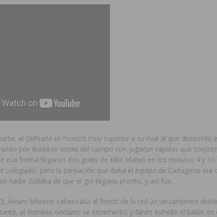
ara garantizar la seguridad y la continuidad educativa del alumnado del
e finales de 2026 tras superar los 78.000 espectadores
TORREVIEJA
clipse solar del 12 de agosto con protección homologada y a planificar
a sobre los recursos disponibles para las mujeres víctimas de violencia
s Fiestas Patronales en honor a la Virgen de la Salud y San Miguel
parte, el Orihuela se mostró muy superior a su rival al que desbordó 
ndo por distintas zonas del campo con jugadas rápidas que sorpren
De esa forma llegaron dos goles de Kike Mateo en los minutos 4 y 10
 la ORA en Orihuela ‘sin mejoras ni bonificaciones’
ORIHUELA
l colegiado, pero la sensación que daba el equipo de Cartagena era 
uros a la prevención de incendios en los municipios alicantinos, entre
ue nadie dudaba de que el gol llegaría pronto, y así fue.
13, Álvaro Moreno cabeceaba al fondo de la red un lanzamiento desde
ación con actividades abiertas a la comunidad en San Miguel de Salinas
stante, el dominio oriolano se incrementó y Ginés estrelló el balón en 