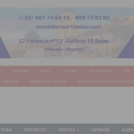
S
REDOVÁN
RAFAL
DOLORES
MONTESINOS
COX
COMARCA
EMPRESAS DE LA VEGA
ELECCIONES MUNICIPALES MAYO 2
LTURA
DEPORTES
FIESTAS
OPINIÓN
AGRI