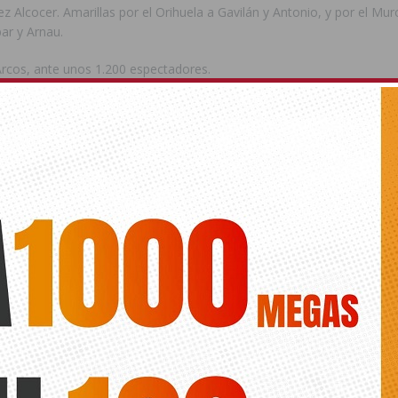
 Alcocer. Amarillas por el Orihuela a Gavilán y Antonio, y por el Muro
ar y Arnau.
cos, ante unos 1.200 espectadores.
ede interesar
ts.
ELA
MURO
GINÉS
LÍDER
ANTONIO
KIKE MATEO
RENO
ANTERIOR
Derrota de El Campello en El Vincle
El CD Torrevieja consigue tres pu
ante el Callosa (0-2)
coloca a dos 