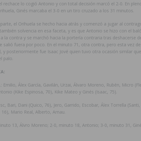
el rechace lo cogió Antonio y con total decisión marcó el 2-0.
En plen
rihuela, Ginés marcaba el 3-0 en un tiro cruzado a los 31 minutos.
parte, el Orihuela se hecho hacia atrás y comenzó a jugar al contrag
ambién solvencia en esa faceta, y es que Antonio se hizo con el bal
a la contra y se marchó hacia la portería contraria tras deshacerse 
 salió fuera por poco. En el minuto 71, otra contra, pero esta vez de
, y posteriormente fue Isaac Jové quien tuvo otra ocasión similar qu
l palo.
CA:
 Emilio, Álex García, Gavilán, Urzai, Álvaro Moreno, Rubén, Micro (Fle
tonio (Kike Espinosa, 70), Kike Mateo y Ginés (Isaac, 75).
, Bari, Dani (Quico, 76), Jero, Garrido, Escobar, Álex Torrella (Santi,
 16), Mario Real, Alberto, Arnau.
nuto 13, Álvro Moreno; 2-0, minuto 18, Antonio; 3-0, minuto 31, Giné