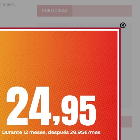
 a Jero,
PUBLICIDAD
LOTERIAS
SIGUIENTE
ntos de oro y se
puntos del líder
Bonoloto