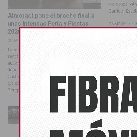
ARBITRO: Pérez
Garrido, Escob
Almoradí pone el broche final a
unas intensas Feria y Fiestas
CAMPO: Los Ar
2026
Compártelo:
03/08/2026
La programación reunió durante más de una
semana actos institucionales, conciertos,
actividades familiares, competiciones
También pu
deportivas y las celebraciones de Moros y
Cristianos Compártelo: Comparte en Facebook
No related pos
(Se abre en una ventana nueva) Facebook
Compartir en
[...]
ORIHU
ÁLVARO MO
La Entrada Cristiana llena de
esplendor las calles de
Almoradí en una multitudinaria
jornada festera
02/08/2026