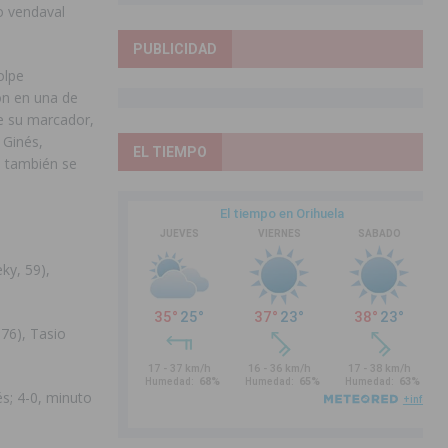
o vendaval
PUBLICIDAD
olpe
ón en una de
de su marcador,
 Ginés,
EL TIEMPO
e también se
ky, 59),
 76), Tasio
s; 4-0, minuto