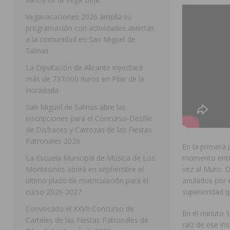
[ 05/08/2026 ]
Orihuela ultima diferentes soluciones p
Vegavacaciones 2026 amplía su
programación con actividades abiertas
CEIP Virgen de la Puerta
ORIHUELA
a la comunidad en San Miguel de
[ 05/08/2026 ]
Torrevieja presenta su programación d
Salinas
[ 05/08/2026 ]
Sanidad Orihuela llama a observar el e
La Diputación de Alicante inyectará
más de 737.000 euros en Pilar de la
los desplazamientos
ORIHUELA
Horadada
[ 05/08/2026 ]
Orihuela acogerá una sesión informativ
San Miguel de Salinas abre las
inscripciones para el Concurso-Desfile
ORIHUELA
de Disfraces y Carrozas de las Fiestas
[ 06/08/2026 ]
Redován presenta la programación de su
Patronales 2026
En la primera 
Arcángel
REDOVÁN
La Escuela Municipal de Música de Los
momento entra
Montesinos abrirá en septiembre el
vez al Muro. 
[ 06/08/2026 ]
El PSOE denuncia una nueva prórroga de
último plazo de matriculación para el
anulados por e
[ 06/08/2026 ]
La Diputación destina dos millones de e
curso 2026-2027
superioridad q
ellos varios de la Vega Baja
COMARCA
Convocado el XXVII Concurso de
En el minuto 
Carteles de las Fiestas Patronales de
[ 06/08/2026 ]
Vegavacaciones 2026 amplía su program
raíz de ese in