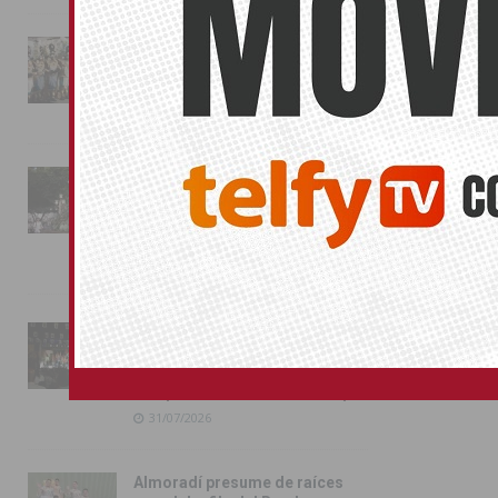
La magia de la Entrada Mora
conquista las calles de
Almoradí
01/08/2026
La fiesta se adueña de
Almoradí con la presentación
de los cargos festeros y la
toma del castillo
31/07/2026
Pilar de la Horadada
conmemora con emoción el
40º aniversario de su
independencia como municipio
31/07/2026
Almoradí presume de raíces