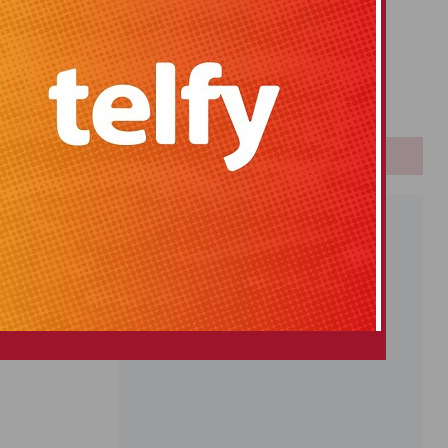
Primitiva
El Gordo
Euromillones
Loteria
Once
PUBLICIDAD