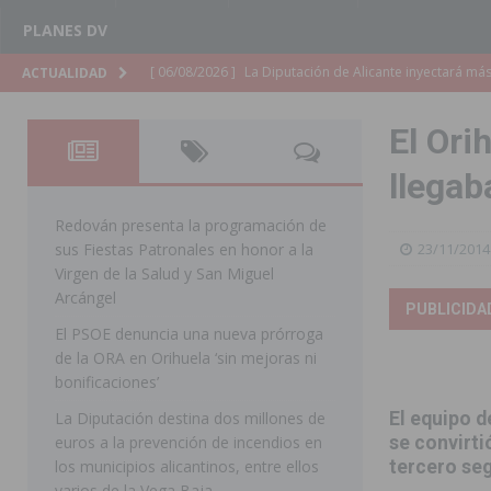
PLANES DV
[ 06/08/2026 ]
La Diputación de Alicante inyectará má
ACTUALIDAD
[ 06/08/2026 ]
San Miguel de Salinas abre las inscripc
El Ori
Patronales 2026
SAN MIGUEL DE SALINAS
llegab
[ 06/08/2026 ]
La Escuela Municipal de Música de Los 
curso 2026-2027
MONTESINOS
Redován presenta la programación de
sus Fiestas Patronales en honor a la
23/11/2014
[ 06/08/2026 ]
Convocado el XXVII Concurso de Cartele
Virgen de la Salud y San Miguel
HORADADA
Arcángel
PUBLICIDA
El PSOE denuncia una nueva prórroga
[ 06/08/2026 ]
Benejúzar vive el verano con una progr
de la ORA en Orihuela ‘sin mejoras ni
BENEJUZAR
bonificaciones’
[ 06/08/2026 ]
Orihuela continúa mejorando los parques
La Diputación destina dos millones de
El equipo d
euros a la prevención de incendios en
se convirti
pedanías
ORIHUELA
los municipios alicantinos, entre ellos
tercero seg
[ 06/08/2026 ]
El PP de Guardamar lleva al Pleno dos
varios de la Vega Baja