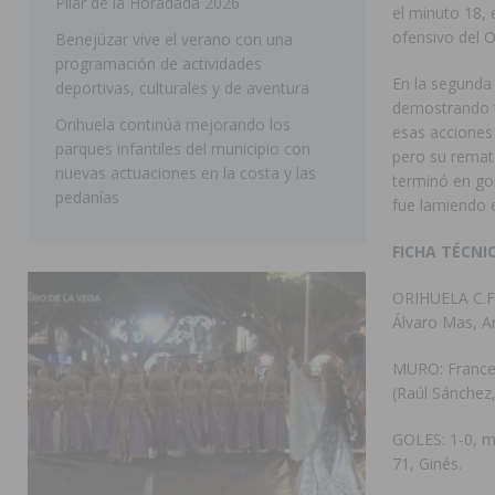
Pilar de la Horadada 2026
el minuto 18, 
SAN MIGUEL DE SALINAS
ofensivo del O
Benejúzar vive el verano con una
programación de actividades
En la segunda 
deportivas, culturales y de aventura
demostrando t
Orihuela continúa mejorando los
esas acciones 
parques infantiles del municipio con
pero su remate
nuevas actuaciones en la costa y las
terminó en gol
pedanías
fue lamiendo e
FICHA TÉCNI
ORIHUELA C.F.:
Álvaro Mas, An
MURO: Francesc
(Raúl Sánchez,
GOLES: 1-0, mi
71, Ginés.