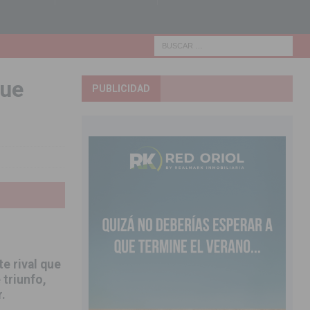
que
PUBLICIDAD
e rival que
 triunfo,
.