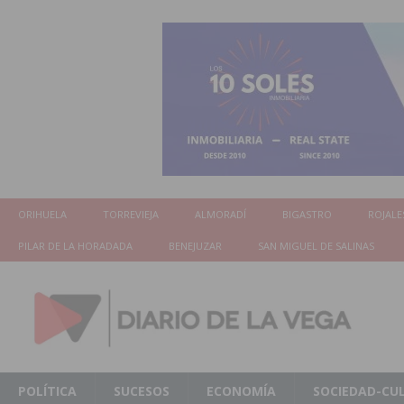
ORIHUELA
TORREVIEJA
ALMORADÍ
BIGASTRO
ROJALE
PILAR DE LA HORADADA
BENEJUZAR
SAN MIGUEL DE SALINAS
POLÍTICA
SUCESOS
ECONOMÍA
SOCIEDAD-CU