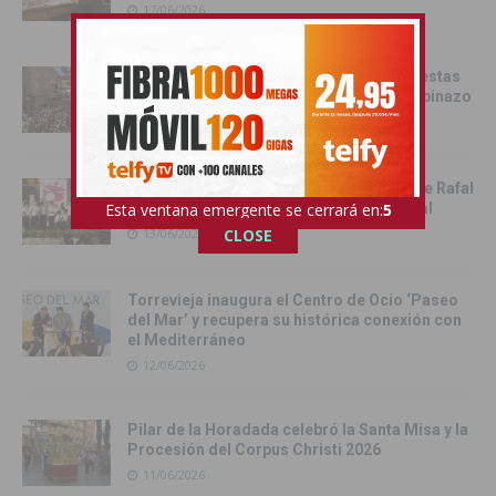
17/06/2026
Catral da el pistoletazo de salida a las fiestas
de San Juan 2026 con el Festival del Chupinazo
13/06/2026
Rafal celebra la tercera edición del Día de Rafal
Esta ventana emergente se cerrará en:
4
con historia, cultura y convivencia vecinal
CLOSE
13/06/2026
Torrevieja inaugura el Centro de Ocio ‘Paseo
del Mar’ y recupera su histórica conexión con
el Mediterráneo
12/06/2026
Pilar de la Horadada celebró la Santa Misa y la
Procesión del Corpus Christi 2026
11/06/2026