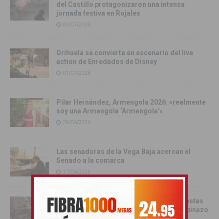
del Castillo protagonizaron una intensa
jornada festiva en Rojales
03/07/2026
Orihuela se convierte en escenario del live
action de Enredados de Disney
01/07/2026
Pilar Hernández, Armengola 2026: «realmente
soy una Armengola ‘Armengola'»
29/06/2026
Las senadoras de la Vega Baja acercan el
Senado a la comarca
17/06/2026
Catral da el pistoletazo de salida a las fiestas
de San Juan 2026 con el Festival del Chupinazo