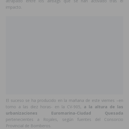
atrapado entre los airbags que se han activado tras el
impacto.
El suceso se ha producido en la mañana de este viernes –en
torno a las diez horas- en la CV-905,
a la altura de las
urbanizaciones Euromarina-Ciudad Quesada
pertenecientes a Rojales, según fuentes del Consorcio
Provincial de Bomberos.