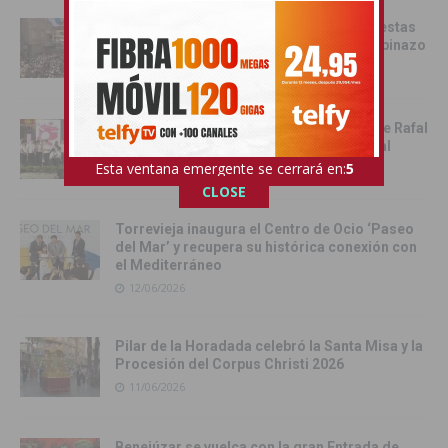
Catral da el pistoletazo de salida a las fiestas
de San Juan 2026 con el Festival del Chupinazo
13/06/2026
Rafal celebra la tercera edición del Día de Rafal
con historia, cultura y convivencia vecinal
Esta ventana emergente se cerrará en:
4
13/06/2026
CLOSE
Torrevieja inaugura el Centro de Ocio ‘Paseo
del Mar’ y recupera su histórica conexión con
el Mediterráneo
12/06/2026
Pilar de la Horadada celebró la Santa Misa y la
Procesión del Corpus Christi 2026
11/06/2026
Benejúzar se vuelca con la gran Entrada de