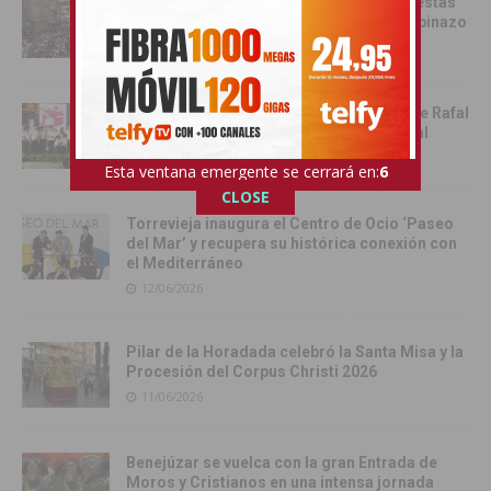
Catral da el pistoletazo de salida a las fiestas
de San Juan 2026 con el Festival del Chupinazo
13/06/2026
Rafal celebra la tercera edición del Día de Rafal
con historia, cultura y convivencia vecinal
13/06/2026
Esta ventana emergente se cerrará en:
4
CLOSE
Torrevieja inaugura el Centro de Ocio ‘Paseo
del Mar’ y recupera su histórica conexión con
el Mediterráneo
12/06/2026
Pilar de la Horadada celebró la Santa Misa y la
Procesión del Corpus Christi 2026
11/06/2026
Benejúzar se vuelca con la gran Entrada de
Moros y Cristianos en una intensa jornada