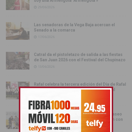
soy una Armengola ‘Armengola'»
29/06/2026
Las senadoras de la Vega Baja acercan el
Senado a la comarca
17/06/2026
Catral da el pistoletazo de salida a las fiestas
de San Juan 2026 con el Festival del Chupinazo
13/06/2026
Rafal celebra la tercera edición del Día de Rafal
con historia, cultura y convivencia vecinal
13/06/2026
Torrevieja inaugura el Centro de Ocio ‘Paseo
del Mar’ y recupera su histórica conexión con
el Mediterráneo
12/06/2026