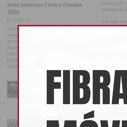
planificación
unas intensas Feria y Fiestas
considera el a
2026
03/08/2026
Tras esta sen
inmediata del
La programación reunió durante más de una
cantidades ab
semana actos institucionales, conciertos,
se revise con 
actividades familiares, competiciones
diputado prov
deportivas y las celebraciones de Moros y
ediles solicit
Cristianos Compártelo: Comparte en Facebook
“tamaña ilegal
(Se abre en una ventana nueva) Facebook
Compartir en
[...]
Compártelo:
La Entrada Cristiana llena de
esplendor las calles de
Almoradí en una multitudinaria
También pu
jornada festera
02/08/2026
No related pos
La magia de la Entrada Mora
JOAQU