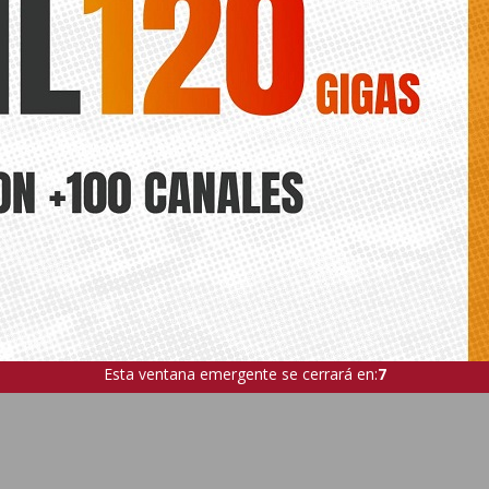
ANTERIOR
Desaparecen dos menores en Cox
El niño con diabetes de San M
carece aún de protocolo de asis
Esta ventana emergente se cerrará en:
5