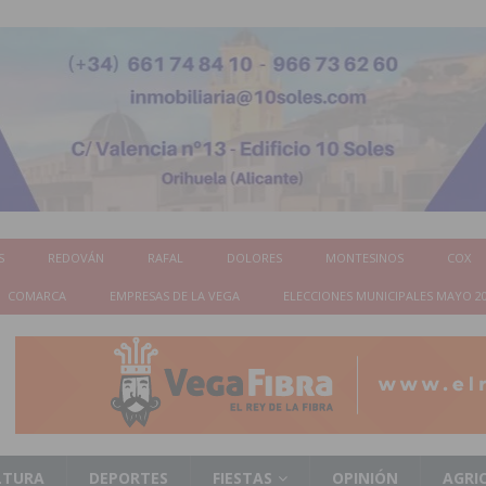
S
REDOVÁN
RAFAL
DOLORES
MONTESINOS
COX
COMARCA
EMPRESAS DE LA VEGA
ELECCIONES MUNICIPALES MAYO 2
LTURA
DEPORTES
FIESTAS
OPINIÓN
AGRI