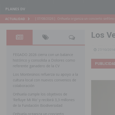
PLANES DV
[ 07/08/2026 ]
El Ayuntamiento de Almoradí mejora la 
ACTUALIDAD
ALMORADÍ
Los Ve
[ 07/08/2026 ]
Educación destina 1,2 millones adicional
[ 07/08/2026 ]
La Policía Nacional desarticula un grup
27/10/2014
clonación de llaves electrónicas
ORIHUELA
FEGADO 2026 cierra con un balance
histórico y consolida a Dolores como
[ 07/08/2026 ]
Torrevieja impulsa el empleo con la c
PUBLICIDA
referente ganadero de la CV
TORREVIEJA
Los Montesinos refuerza su apoyo a la
cultura local con nuevos convenios de
[ 07/08/2026 ]
Raiguero de Bonanza alerta del riesgo 
colaboración
ORIHUELA
Orihuela cumple los objetivos de
[ 07/08/2026 ]
La Generalitat impulsa el desdoblamien
‘Refluye Mi Río’ y recibirá 3,3 millones
de la Fundación Biodiversidad
[ 07/08/2026 ]
Benferri ya se prepara para dar comien
Orihuela organiza un concierto
[ 07/08/2026 ]
Bigastro se viste de gala para la coron