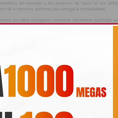
 urbanística del municipio y los proyectos de futuro en ese ámbi
utor de la sentencia, suficiente para denegar la compatibilidad.
tencia, los ediles ecologistas consideran plenamente justificado pe
 edil de todos sus cargos en el Ayuntamiento de Torrevieja, la dev
onadas por su dedicación exclusiva durante el mandato 2007/2011
urgencia la actual situación del edil por su posible incompatibilidad 
incial que actualmente desempeña en la Diputación de Alicante. 
an que el alcalde de Torrevieja asuma las responsabilidades política
idad”.
ede interesar
ts.
IN ALBALADEJO
LOS VERDES
COMPATIBILIDAD
TORREVIEJ