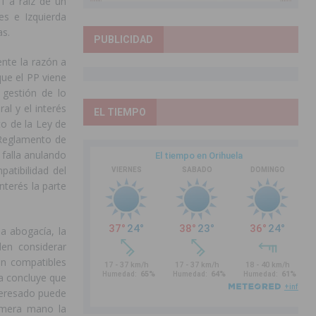
1 a raíz de un
es e Izquierda
as.
PUBLICIDAD
nte la razón a
que el PP viene
 gestión de lo
al y el interés
EL TIEMPO
to de la Ley de
l Reglamento de
 falla anulando
patibilidad del
nterés la parte
a abogacía, la
den considerar
on compatibles
ia concluye que
nteresado puede
rimera mano la