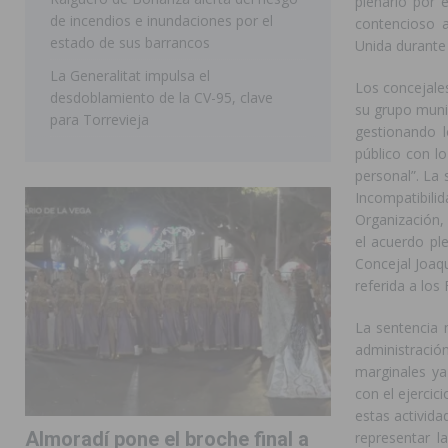
plenario por 
de incendios e inundaciones por el
contencioso a
estado de sus barrancos
Unida durante 
La Generalitat impulsa el
Los concejale
desdoblamiento de la CV-95, clave
su grupo munic
para Torrevieja
gestionando l
público con lo
personal”. La 
Incompatibilid
Organización,
el acuerdo pl
Concejal Joaqu
referida a los
La sentencia 
administraci
marginales ya
con el ejercic
estas activida
Almoradí pone el broche final a
representar l