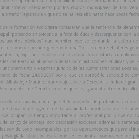
el que se aprobaba su compatibilidad durante el mandato 2007/201
dministrativo interpuesto por los grupos municipales de Los Verd
la anterior legislatura y que no se ha resuelto hasta hace pocas fech
s de la formación ecologista consideran que la sentencia da plename
ipal “poniendo en evidencia la falta de ética y desvergüenza con la 
os asuntos públicos” que permiten que se confunda la esfera de
 estrictamente privado generando una “colisión entre el interés gener
sentencia, explican, se atiene a ese criterio, y en estricto cumplimien
ades del Personal al Servicio de las Administraciones Públicas y de
 Funcionamiento y Régimen Jurídico de las Administraciones Locales,
enario de fecha 24.09.2007 por el que se aprobó la solicitud de com
ín Albaladejo Martínez por no ajustarse a Derecho, siendo de gran i
 Fundamentos de Derecho con los que se argumenta el referido fallo.
manifiesta taxativamente que el desempeño de profesiones como l
ón de finca y de agente de la propiedad inmobiliaria no se pue
 que ocupan un tiempo importante al profesional por lo que no s
io del cargo de concejal con dedicación exclusiva, además la sentenc
des son del todo incompatibles “por las oportunidades que para el i
a privilegiada situación en la que se encuentra, conociendo de p