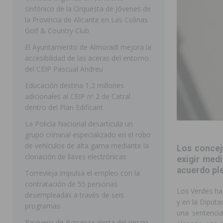
sinfónico de la Orquesta de Jóvenes de
[ 07/08/2026 ]
Rojales clausura con éxito las Fiestas
la Provincia de Alicante en Las Colinas
Golf & Country Club
[ 06/08/2026 ]
Redován presenta la programación de su
El Ayuntamiento de Almoradí mejora la
Arcángel
REDOVÁN
accesibilidad de las aceras del entorno
[ 06/08/2026 ]
El PSOE denuncia una nueva prórroga de
del CEIP Pascual Andreu
[ 07/08/2026 ]
FEGADO 2026 cierra con un balance his
Educación destina 1,2 millones
adicionales al CEIP nº 2 de Catral
DOLORES
dentro del Plan Edificant
[ 07/08/2026 ]
Los Montesinos refuerza su apoyo a la 
La Policía Nacional desarticula un
grupo criminal especializado en el robo
[ 07/08/2026 ]
Orihuela cumple los objetivos de ‘Refluy
de vehículos de alta gama mediante la
Los concej
ORIHUELA
clonación de llaves electrónicas
exigir medi
[ 07/08/2026 ]
Orihuela organiza un concierto sinfónic
acuerdo ple
Torrevieja impulsa el empleo con la
contratación de 55 personas
Golf & Country Club
ORIHUELA
Los Verdes ha
desempleadas a través de seis
y en la Diputa
programas
una sentencia
Raiguero de Bonanza alerta del riesgo