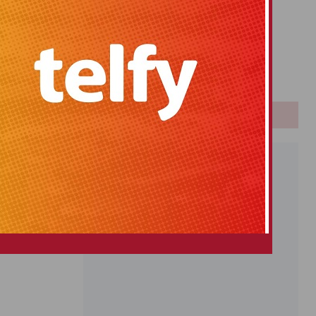
Primitiva
SIGUIENTE
El Gordo
iguel de Salinas
Euromillones
tencia sanitaria
Loteria
escolar
Once
PUBLICIDAD