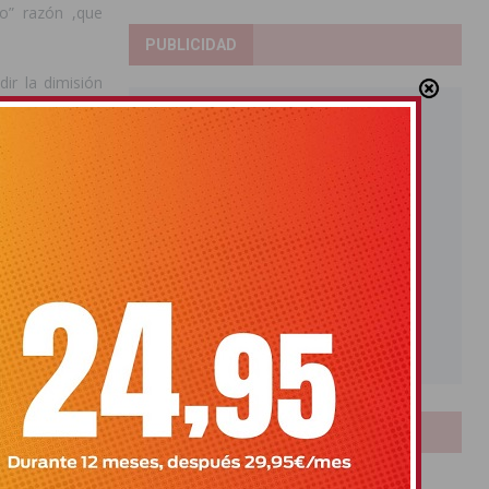
to” razón ,que
PUBLICIDAD
dir la dimisión
olución de las
, así como que
con el cargo de
Por último los
s por consentir
LOTERIAS
A
Bonoloto