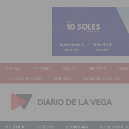
ORIHUELA
TORREVIEJA
ALMORADÍ
BIGASTRO
ROJALE
PILAR DE LA HORADADA
BENEJUZAR
SAN MIGUEL DE SALINAS
POLÍTICA
SUCESOS
ECONOMÍA
SOCIEDAD-CU