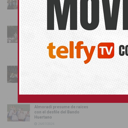
conquista las calles de
Almoradí
01/08/2026
La fiesta se adueña de
Almoradí con la presentación
de los cargos festeros y la
toma del castillo
31/07/2026
Pilar de la Horadada
conmemora con emoción el
40º aniversario de su
independencia como municipio
31/07/2026
Almoradí presume de raíces
con el desfile del Bando
Huertano
26/07/2026