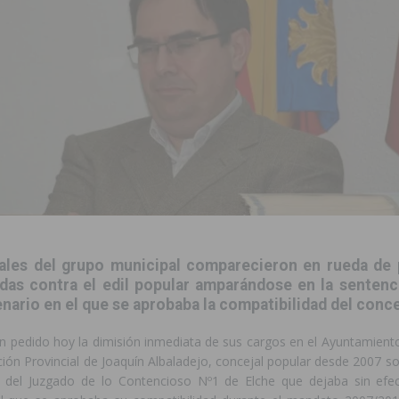
 de las Urbanizaciones de Ciudad Quesada 2026
ROJALES
s Fiestas Patronales en honor a la Virgen de la Salud y San Miguel
 la ORA en Orihuela ‘sin mejoras ni bonificaciones’
ORIHUELA
tórico y consolida a Dolores como referente ganadero de la CV
cultura local con nuevos convenios de colaboración
MONTESINOS
e Mi Río’ y recibirá 3,3 millones de la Fundación Biodiversidad
ales del grupo municipal comparecieron en rueda de 
das contra el edil popular amparándose en la sentenc
o de la Orquesta de Jóvenes de la Provincia de Alicante en Las Colinas
nario en el que se aprobaba la compatibilidad del conce
n pedido hoy la dimisión inmediata de sus cargos en el Ayuntamiento
ción Provincial de Joaquín Albaladejo, concejal popular desde 2007 so
 del Juzgado de lo Contencioso Nº1 de Elche que dejaba sin efe