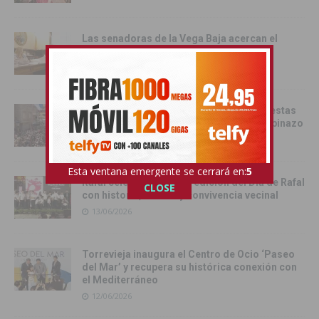
Las senadoras de la Vega Baja acercan el
Senado a la comarca
17/06/2026
Catral da el pistoletazo de salida a las fiestas
de San Juan 2026 con el Festival del Chupinazo
13/06/2026
Esta ventana emergente se cerrará en:
4
Rafal celebra la tercera edición del Día de Rafal
CLOSE
con historia, cultura y convivencia vecinal
13/06/2026
Torrevieja inaugura el Centro de Ocio ‘Paseo
del Mar’ y recupera su histórica conexión con
el Mediterráneo
12/06/2026