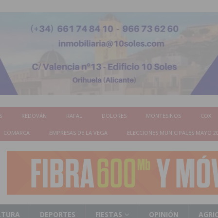
S
REDOVÁN
RAFAL
DOLORES
MONTESINOS
COX
COMARCA
EMPRESAS DE LA VEGA
ELECCIONES MUNICIPALES MAYO 2
LTURA
DEPORTES
FIESTAS
OPINIÓN
AGRI