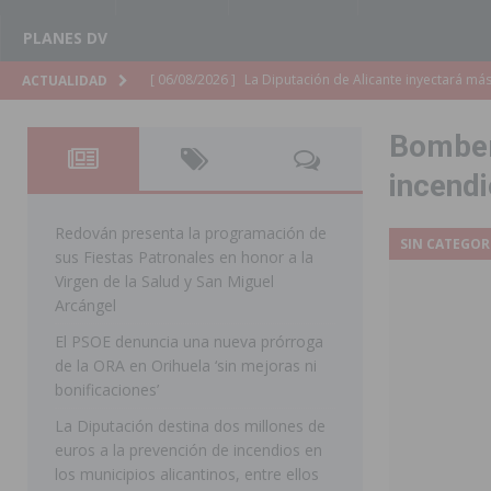
PLANES DV
[ 06/08/2026 ]
La Diputación de Alicante inyectará má
ACTUALIDAD
[ 06/08/2026 ]
San Miguel de Salinas abre las inscripc
Bombero
Patronales 2026
SAN MIGUEL DE SALINAS
incendi
[ 06/08/2026 ]
La Escuela Municipal de Música de Los 
curso 2026-2027
MONTESINOS
Redován presenta la programación de
SIN CATEGOR
[ 06/08/2026 ]
Convocado el XXVII Concurso de Cartele
sus Fiestas Patronales en honor a la
Virgen de la Salud y San Miguel
HORADADA
Arcángel
[ 06/08/2026 ]
Benejúzar vive el verano con una progr
El PSOE denuncia una nueva prórroga
de la ORA en Orihuela ‘sin mejoras ni
BENEJUZAR
bonificaciones’
[ 06/08/2026 ]
Orihuela continúa mejorando los parques
La Diputación destina dos millones de
pedanías
ORIHUELA
euros a la prevención de incendios en
los municipios alicantinos, entre ellos
[ 06/08/2026 ]
El PP de Guardamar lleva al Pleno dos