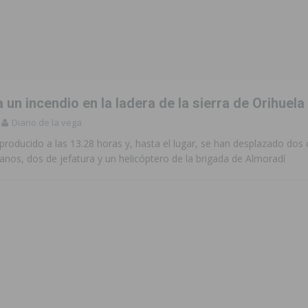
ara garantizar la seguridad y la continuidad educativa del alumnado del
e finales de 2026 tras superar los 78.000 espectadores
TORREVIEJA
clipse solar del 12 de agosto con protección homologada y a planificar
 un incendio en la ladera de la sierra de Orihuela
Diario de la vega
a sobre los recursos disponibles para las mujeres víctimas de violencia
 producido a las 13.28 horas y, hasta el lugar, se han desplazado do
nos, dos de jefatura y un helicóptero de la brigada de Almoradí
s Fiestas Patronales en honor a la Virgen de la Salud y San Miguel
 la ORA en Orihuela ‘sin mejoras ni bonificaciones’
ORIHUELA
uros a la prevención de incendios en los municipios alicantinos, entre
ación con actividades abiertas a la comunidad en San Miguel de Salinas