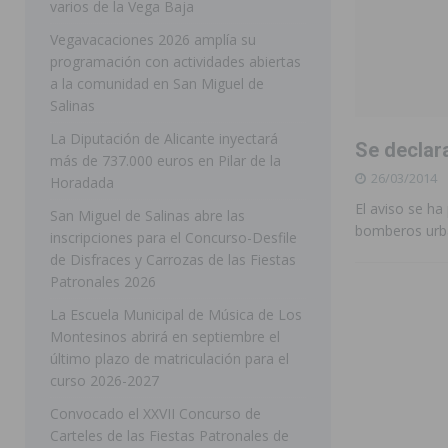
varios de la Vega Baja
[ 05/08/2026 ]
Orihuela ultima diferentes soluciones p
Vegavacaciones 2026 amplía su
CEIP Virgen de la Puerta
ORIHUELA
programación con actividades abiertas
a la comunidad en San Miguel de
[ 05/08/2026 ]
Torrevieja presenta su programación d
Salinas
[ 05/08/2026 ]
Sanidad Orihuela llama a observar el e
La Diputación de Alicante inyectará
Se declara
los desplazamientos
ORIHUELA
más de 737.000 euros en Pilar de la
26/03/2014
Horadada
[ 05/08/2026 ]
Orihuela acogerá una sesión informativ
El aviso se ha
San Miguel de Salinas abre las
ORIHUELA
bomberos urba
inscripciones para el Concurso-Desfile
de Disfraces y Carrozas de las Fiestas
[ 06/08/2026 ]
Redován presenta la programación de su
Patronales 2026
Arcángel
REDOVÁN
La Escuela Municipal de Música de Los
[ 06/08/2026 ]
El PSOE denuncia una nueva prórroga de
Montesinos abrirá en septiembre el
último plazo de matriculación para el
[ 06/08/2026 ]
La Diputación destina dos millones de e
curso 2026-2027
ellos varios de la Vega Baja
COMARCA
Convocado el XXVII Concurso de
[ 06/08/2026 ]
Vegavacaciones 2026 amplía su program
Carteles de las Fiestas Patronales de