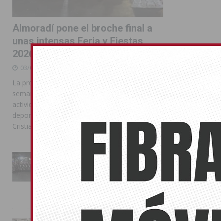
Almoradí pone el broche final a
unas intensas Feria y Fiestas
2026
03/08/2026
La programación reunió durante más de una
semana actos institucionales, conciertos,
actividades familiares, competiciones
deportivas y las celebraciones de Moros y
Cristianos
La Entrada Cristiana llena de
esplendor las calles de
Almoradí en una multitudinaria
jornada festera
02/08/2026