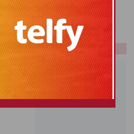
Primitiva
El Gordo
Euromillones
Loteria
Once
PUBLICIDAD