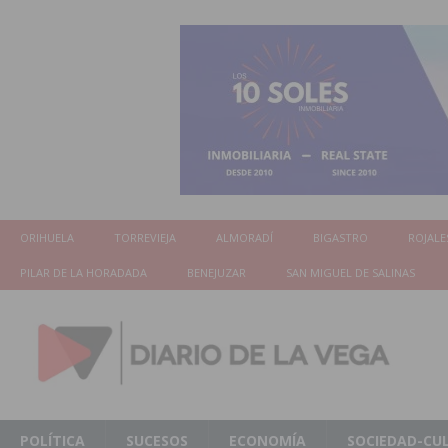
ORIHUELA
TORREVIEJA
ALMORADÍ
BIGASTRO
ROJALE
PILAR DE LA HORADADA
BENEJUZAR
SAN MIGUEL DE SALINAS
POLÍTICA
SUCESOS
ECONOMÍA
SOCIEDAD-CU