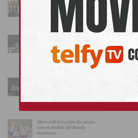
La magia de la Entrada Mora
conquista las calles de
Almoradí
01/08/2026
La fiesta se adueña de
Almoradí con la presentación
de los cargos festeros y la
toma del castillo
31/07/2026
Pilar de la Horadada
conmemora con emoción el
40º aniversario de su
independencia como municipio
31/07/2026
Almoradí presume de raíces
con el desfile del Bando
Huertano