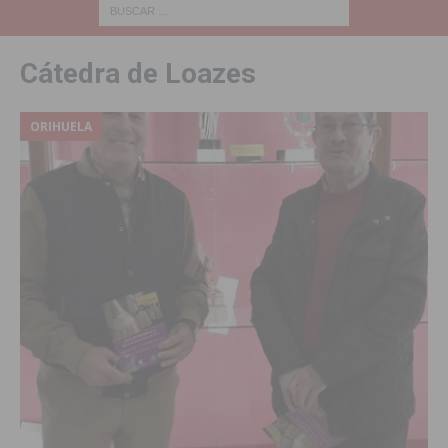
Cátedra de Loazes
ORIHUELA