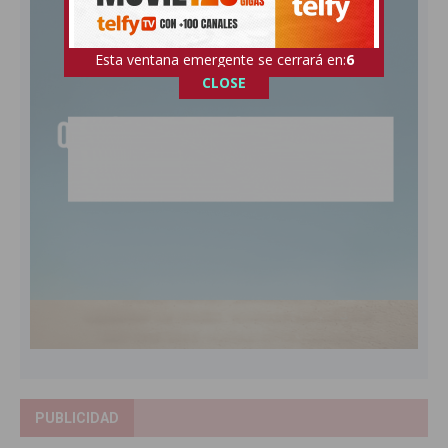
Esta ventana emergente se cerrará en:
5
CLOSE
PUBLICIDAD