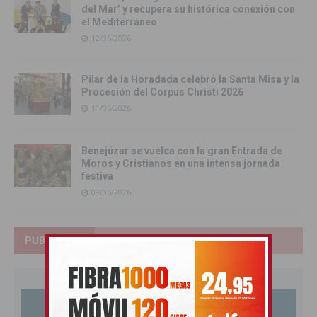
del Mar’ y recupera su histórica conexión con
el Mediterráneo
12/06/2026
Pilar de la Horadada celebró la Santa Misa y la
Procesión del Corpus Christi 2026
11/06/2026
Benejúzar se vuelca con la gran Entrada de
Moros y Cristianos en una intensa jornada
festiva
09/06/2026
PUBLICIDAD