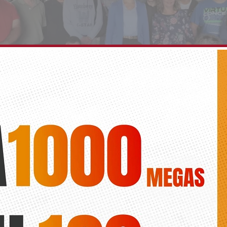
cipios de la Vega Baja acogen cursos de formaci
 la construcción
Diario de la Vega
radí, Callosa, Orihuela, Redován y Rojales han realizado actividades 
or Convega y la Diputación