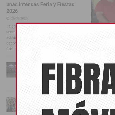
unas intensas Feria y Fiestas
2026
03/08/2026
La programación reunió durante más de una
semana actos institucionales, conciertos,
actividades familiares, competiciones
deportivas y las celebraciones de Moros y
Cristianos
Seis muni
La Entrada Cristiana llena de
sector de
esplendor las calles de
Almoradí en una multitudinaria
06/11/2017
jornada festera
Albatera, Almo
02/08/2026
organizadas p
La magia de la Entrada Mora
conquista las calles de
Almoradí
01/08/2026