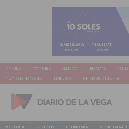
ORIHUELA
TORREVIEJA
ALMORADÍ
BIGASTRO
ROJALE
PILAR DE LA HORADADA
BENEJUZAR
SAN MIGUEL DE SALINAS
POLÍTICA
SUCESOS
ECONOMÍA
SOCIEDAD-CU