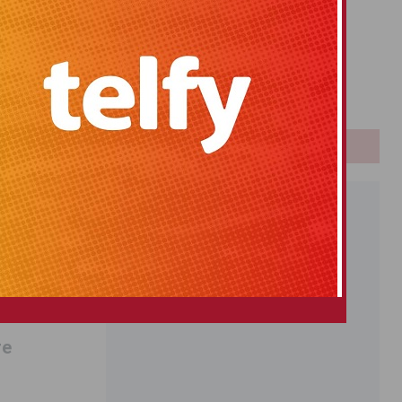
Primitiva
El Gordo
Euromillones
Loteria
Once
PUBLICIDAD
re