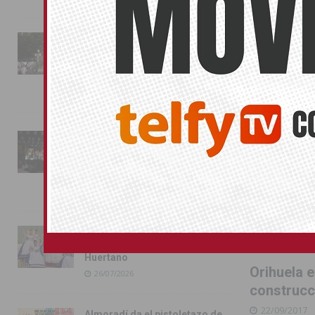
ORIHUELA
La fiesta se adueña de
Almoradí con la presentación
de los cargos festeros y la
toma del castillo
31/07/2026
Pilar de la Horadada
conmemora con emoción el
40º aniversario de su
independencia como municipio
31/07/2026
Almoradí presume de raíces
con el desfile del Bando
Huertano
Orihuela 
26/07/2026
construcc
22/09/2017
Almoradí da el pistoletazo de