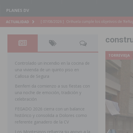
PLANES DV
[ 07/08/2026 ]
Orihuela cumple los objetivos de ‘Refluy
ACTUALIDAD
ORIHUELA
constr
[ 07/08/2026 ]
Orihuela organiza un concierto sinfónic
Golf & Country Club
ORIHUELA
TORREVIEJA
[ 07/08/2026 ]
El Ayuntamiento de Almoradí mejora la 
Controlado un incendio en la cocina de
una vivienda de un quinto piso en
ALMORADÍ
Callosa de Segura
[ 07/08/2026 ]
Educación destina 1,2 millones adicional
Benferri da comienzo a sus fiestas con
una noche de emoción, tradición y
[ 07/08/2026 ]
La Policía Nacional desarticula un grup
celebración
clonación de llaves electrónicas
ORIHUELA
FEGADO 2026 cierra con un balance
[ 07/08/2026 ]
Torrevieja impulsa el empleo con la c
histórico y consolida a Dolores como
referente ganadero de la CV
TORREVIEJA
Los Montesinos refuerza su apoyo a la
[ 07/08/2026 ]
Raiguero de Bonanza alerta del riesgo 