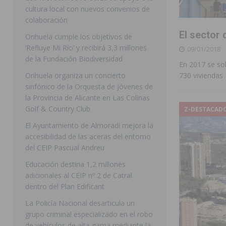
cultura local con nuevos convenios de
ORIHUELA
colaboración
El sector 
[ 07/08/2026 ]
La Generalitat impulsa el desdoblamien
Orihuela cumple los objetivos de
‘Refluye Mi Río’ y recibirá 3,3 millones
09/01/2018
[ 07/08/2026 ]
Benferri ya se prepara para dar comien
de la Fundación Biodiversidad
En 2017 se sol
[ 07/08/2026 ]
Bigastro se viste de gala para la coron
Orihuela organiza un concierto
730 viviendas
[ 07/08/2026 ]
Rojales clausura con éxito las Fiestas
sinfónico de la Orquesta de Jóvenes de
la Provincia de Alicante en Las Colinas
[ 08/08/2026 ]
Controlado un incendio en la cocina de
Golf & Country Club
Z-DESTACAD
SEGURA
El Ayuntamiento de Almoradí mejora la
accesibilidad de las aceras del entorno
[ 08/08/2026 ]
Benferri da comienzo a sus fiestas con
del CEIP Pascual Andreu
[ 07/08/2026 ]
FEGADO 2026 cierra con un balance his
Educación destina 1,2 millones
DOLORES
adicionales al CEIP nº 2 de Catral
dentro del Plan Edificant
[ 07/08/2026 ]
Los Montesinos refuerza su apoyo a la 
La Policía Nacional desarticula un
grupo criminal especializado en el robo
de vehículos de alta gama mediante la