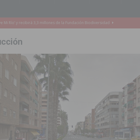
e Mi Río’ y recibirá 3,3 millones de la Fundación Biodiversidad
ucción
o de la Orquesta de Jóvenes de la Provincia de Alicante en Las Colinas
accesibilidad de las aceras del entorno del CEIP Pascual Andreu
es al CEIP nº 2 de Catral dentro del Plan Edificant
COMARCA
o criminal especializado en el robo de vehículos de alta gama mediante la
ontratación de 55 personas desempleadas a través de seis programas
de incendios e inundaciones por el estado de sus barrancos