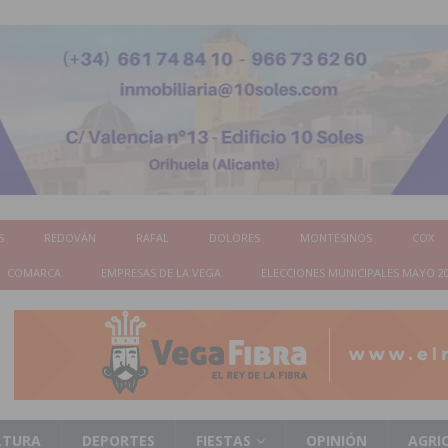
S
REDOVÁN
RAFAL
DOLORES
MONTESINOS
COX
COMARCA
EMPRESAS DE LA VEGA
ELECCIONES MUNICIPALES MAYO 2
LTURA
DEPORTES
FIESTAS
OPINIÓN
AGRI