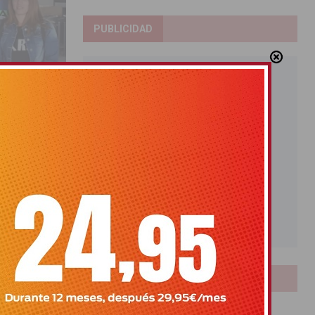
PUBLICIDAD
ón del
formativas
LOTERIAS
Bonoloto