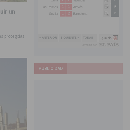
uir un
es protegidas
PUBLICIDAD