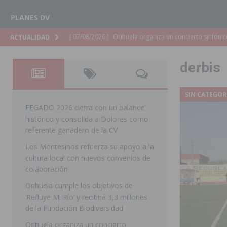
PLANES DV
[ 07/08/2026 ]
El Ayuntamiento de Almoradí mejora la 
ACTUALIDAD
ALMORADÍ
derbis
[ 07/08/2026 ]
Educación destina 1,2 millones adicional
[ 07/08/2026 ]
La Policía Nacional desarticula un grup
SIN CATEGOR
clonación de llaves electrónicas
ORIHUELA
FEGADO 2026 cierra con un balance
histórico y consolida a Dolores como
[ 07/08/2026 ]
Torrevieja impulsa el empleo con la c
referente ganadero de la CV
TORREVIEJA
Los Montesinos refuerza su apoyo a la
cultura local con nuevos convenios de
[ 07/08/2026 ]
Raiguero de Bonanza alerta del riesgo 
colaboración
ORIHUELA
Orihuela cumple los objetivos de
[ 07/08/2026 ]
La Generalitat impulsa el desdoblamien
‘Refluye Mi Río’ y recibirá 3,3 millones
de la Fundación Biodiversidad
[ 07/08/2026 ]
Benferri ya se prepara para dar comien
Orihuela organiza un concierto
[ 07/08/2026 ]
Bigastro se viste de gala para la coron