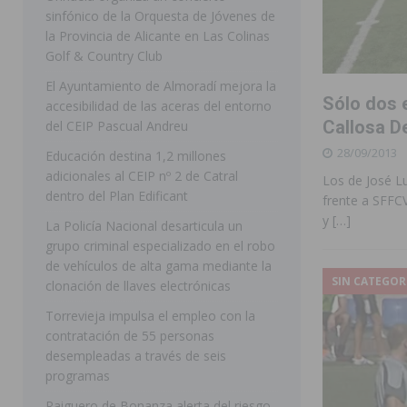
sinfónico de la Orquesta de Jóvenes de
[ 07/08/2026 ]
Rojales clausura con éxito las Fiestas
la Provincia de Alicante en Las Colinas
Golf & Country Club
[ 06/08/2026 ]
Redován presenta la programación de su
El Ayuntamiento de Almoradí mejora la
Arcángel
REDOVÁN
Sólo dos 
accesibilidad de las aceras del entorno
[ 06/08/2026 ]
El PSOE denuncia una nueva prórroga de
Callosa D
del CEIP Pascual Andreu
28/09/2013
[ 07/08/2026 ]
FEGADO 2026 cierra con un balance his
Educación destina 1,2 millones
adicionales al CEIP nº 2 de Catral
Los de José L
DOLORES
dentro del Plan Edificant
frente a SFFC
[ 07/08/2026 ]
Los Montesinos refuerza su apoyo a la 
y
[…]
La Policía Nacional desarticula un
grupo criminal especializado en el robo
[ 07/08/2026 ]
Orihuela cumple los objetivos de ‘Refluy
de vehículos de alta gama mediante la
ORIHUELA
SIN CATEGOR
clonación de llaves electrónicas
[ 07/08/2026 ]
Orihuela organiza un concierto sinfónic
Torrevieja impulsa el empleo con la
contratación de 55 personas
Golf & Country Club
ORIHUELA
desempleadas a través de seis
programas
Raiguero de Bonanza alerta del riesgo