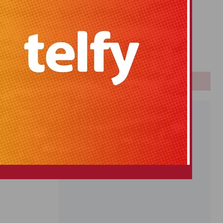
Primitiva
ras de
El Gordo
áder rojaleño
Euromillones
Loteria
Once
PUBLICIDAD