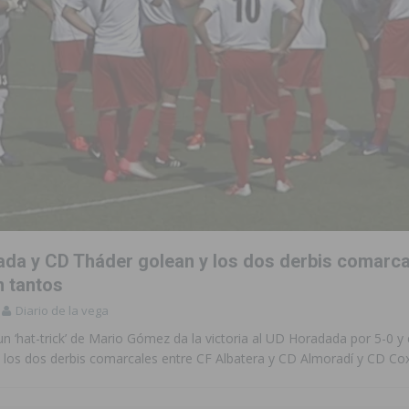
da y CD Tháder golean y los dos derbis comarca
n tantos
Diario de la vega
n ‘hat-trick’ de Mario Gómez da la victoria al UD Horadada por 5-0 y
, los dos derbis comarcales entre CF Albatera y CD Almoradí y CD C