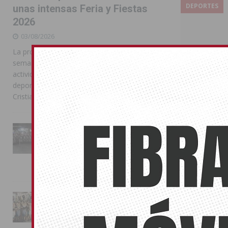
DEPORTES
unas intensas Feria y Fiestas
2026
03/08/2026
La programación reunió durante más de una
semana actos institucionales, conciertos,
actividades familiares, competiciones
deportivas y las celebraciones de Moros y
Cristianos
La Entrada Cristiana llena de
esplendor las calles de
Almoradí en una multitudinaria
jornada festera
02/08/2026
La Regiona
La magia de la Entrada Mora
conquista las calles de
de semana
Almoradí
31/08/2013
01/08/2026