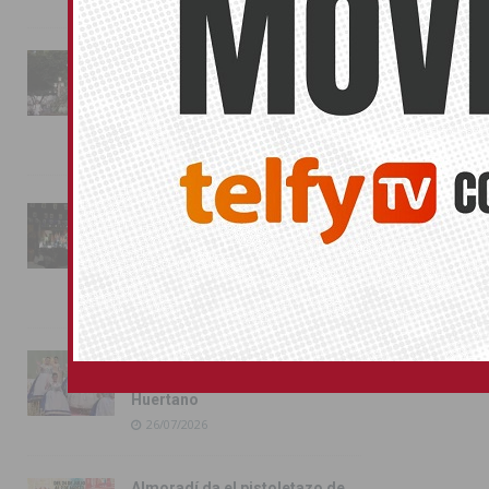
El segundo cla
mañana doming
La fiesta se adueña de
visitará El Pa
Almoradí con la presentación
de los cargos festeros y la
toma del castillo
31/07/2026
Pilar de la Horadada
conmemora con emoción el
40º aniversario de su
independencia como municipio
31/07/2026
Almoradí presume de raíces
con el desfile del Bando
Huertano
26/07/2026
Almoradí da el pistoletazo de