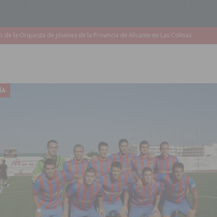
accesibilidad de las aceras del entorno del CEIP Pascual Andreu
es al CEIP nº 2 de Catral dentro del Plan Edificant
COMARCA
o criminal especializado en el robo de vehículos de alta gama mediante la
ÍA
ontratación de 55 personas desempleadas a través de seis programas
de incendios e inundaciones por el estado de sus barrancos
to de la CV-95, clave para Torrevieja
TORREVIEJA
zo a sus Fiestas 2026
COMARCA
ación de la Corte 2026
BIGASTRO