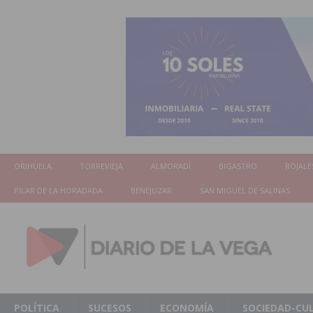
ORIHUELA
TORREVIEJA
ALMORADÍ
BIGASTRO
ROJALE
PILAR DE LA HORADADA
BENEJUZAR
SAN MIGUEL DE SALINAS
POLÍTICA
SUCESOS
ECONOMÍA
SOCIEDAD-CU