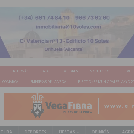
S
REDOVÁN
RAFAL
DOLORES
MONTESINOS
COX
COMARCA
EMPRESAS DE LA VEGA
ELECCIONES MUNICIPALES MAYO 2
LTURA
DEPORTES
FIESTAS
OPINIÓN
AGRI