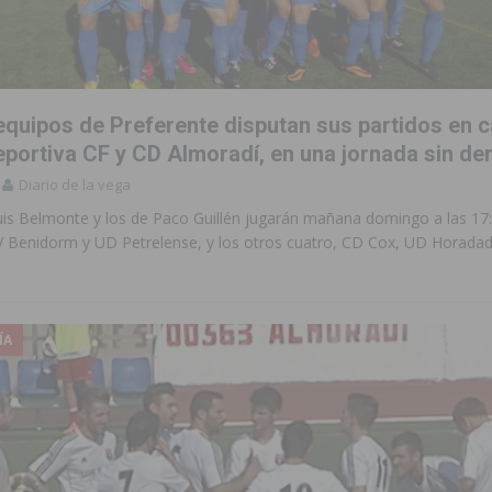
 de las Urbanizaciones de Ciudad Quesada 2026
ROJALES
s Fiestas Patronales en honor a la Virgen de la Salud y San Miguel
equipos de Preferente disputan sus partidos en c
 la ORA en Orihuela ‘sin mejoras ni bonificaciones’
ORIHUELA
eportiva CF y CD Almoradí, en una jornada sin der
Diario de la vega
tórico y consolida a Dolores como referente ganadero de la CV
uis Belmonte y los de Paco Guillén jugarán mañana domingo a las 17
V Benidorm y UD Petrelense, y los otros cuatro, CD Cox, UD Horadad
cultura local con nuevos convenios de colaboración
MONTESINOS
e Mi Río’ y recibirá 3,3 millones de la Fundación Biodiversidad
ÍA
o de la Orquesta de Jóvenes de la Provincia de Alicante en Las Colinas