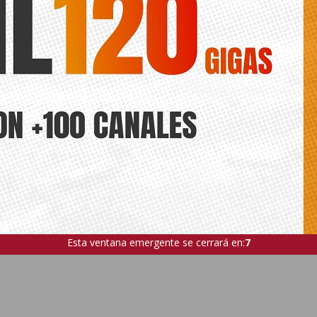
sificado en la pasada temporada, el CD Almoradí, recibirá a las 17 ho
o 1 en Sadrián al campeón, el UD Horadada, mientras que el CD Th
lmeral
[…]
Esta ventana emergente se cerrará en:
5