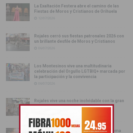
La Exaltación Festera abre el camino de las
Fiestas de Moros y Cristianos de Orihuela
12/07/2026
Rojales cerró sus fiestas patronales 2026 con
un brillante desfile de Moros y Cristianos
06/07/2026
Los Montesinos vive una multitudinaria
celebración del Orgullo LGTBIQ+ marcada por
la participación y la convivencia
06/07/2026
Rojales vive una noche inolvidable con la gran
Charanga de sus fiestas patronales
05/07/2026
La Batalla de la Pólvora, el pregón y la Toma