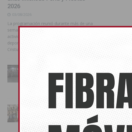
2026
03/08/2026
La programación reunió durante más de una
semana actos institucionales, conciertos,
actividades familiares, competiciones
deportivas y las celebraciones de Moros y
Cristianos
La Entrada Cristiana llena de
esplendor las calles de
Almoradí en una multitudinaria
jornada festera
02/08/2026
La magia de la Entrada Mora
conquista las calles de
Almoradí
01/08/2026