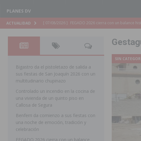
PLANES DV
[ 07/08/2026 ]
Los Montesinos refuerza su apoyo a la 
ACTUALIDAD
[ 07/08/2026 ]
Orihuela cumple los objetivos de ‘Refluy
Gestag
ORIHUELA
[ 07/08/2026 ]
Orihuela organiza un concierto sinfónic
SIN CATEGOR
Golf & Country Club
ORIHUELA
Bigastro da el pistoletazo de salida a
sus fiestas de San Joaquín 2026 con un
[ 07/08/2026 ]
El Ayuntamiento de Almoradí mejora la 
multitudinario chupinazo
ALMORADÍ
Controlado un incendio en la cocina de
una vivienda de un quinto piso en
[ 07/08/2026 ]
Educación destina 1,2 millones adicional
Callosa de Segura
[ 07/08/2026 ]
La Policía Nacional desarticula un grup
Benferri da comienzo a sus fiestas con
clonación de llaves electrónicas
ORIHUELA
una noche de emoción, tradición y
celebración
[ 07/08/2026 ]
Torrevieja impulsa el empleo con la c
FEGADO 2026 cierra con un balance
TORREVIEJA