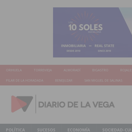
ORIHUELA
TORREVIEJA
ALMORADÍ
BIGASTRO
ROJALE
PILAR DE LA HORADADA
BENEJUZAR
SAN MIGUEL DE SALINAS
POLÍTICA
SUCESOS
ECONOMÍA
SOCIEDAD-CU