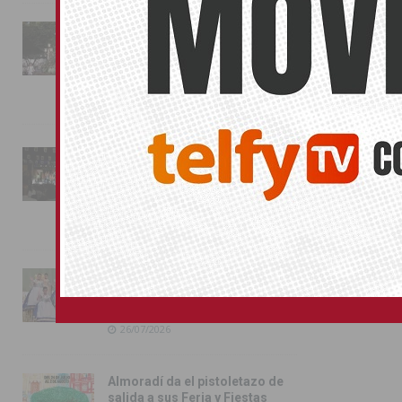
La fiesta se adueña de
Almoradí con la presentación
de los cargos festeros y la
toma del castillo
31/07/2026
Pilar de la Horadada
conmemora con emoción el
40º aniversario de su
independencia como municipio
31/07/2026
Almoradí presume de raíces
con el desfile del Bando
Huertano
26/07/2026
Almoradí da el pistoletazo de
salida a sus Feria y Fiestas