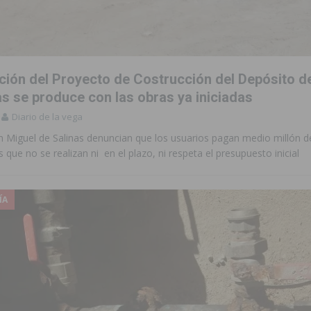
de incendios e inundaciones por el estado de sus barrancos
to de la CV-95, clave para Torrevieja
TORREVIEJA
ción del Proyecto de Costrucción del Depósito d
zo a sus Fiestas 2026
COMARCA
nas se produce con las obras ya iniciadas
Diario de la vega
ación de la Corte 2026
BIGASTRO
n Miguel de Salinas denuncian que los usuarios pagan medio millón d
sus fiestas de San Joaquín 2026 con un multitudinario chupinazo
 que no se realizan ni en el plazo, ni respeta el presupuesto inicial
 una vivienda de un quinto piso en Callosa de Segura
CALLOSA DE
ÍA
 una noche de emoción, tradición y celebración
COMARCA
tórico y consolida a Dolores como referente ganadero de la CV