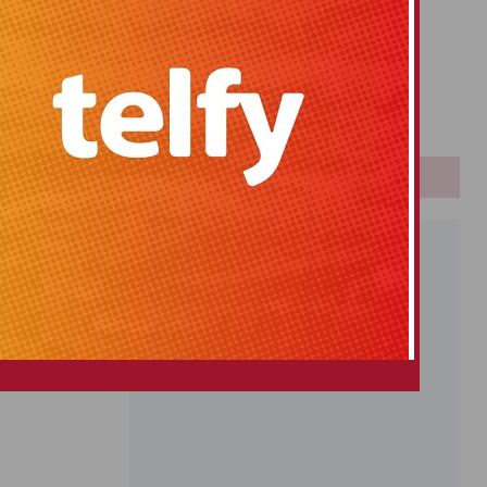
Primitiva
El Gordo
Euromillones
Loteria
Once
PUBLICIDAD