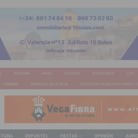
S
REDOVÁN
RAFAL
DOLORES
MONTESINOS
COX
COMARCA
EMPRESAS DE LA VEGA
ELECCIONES MUNICIPALES MAYO 2
LTURA
DEPORTES
FIESTAS
OPINIÓN
AGRI