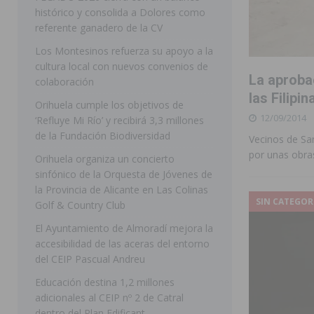
histórico y consolida a Dolores como
[ 07/08/2026 ]
Raiguero de Bonanza alerta del riesgo 
referente ganadero de la CV
ORIHUELA
Los Montesinos refuerza su apoyo a la
cultura local con nuevos convenios de
[ 07/08/2026 ]
La Generalitat impulsa el desdoblamien
La aproba
colaboración
[ 07/08/2026 ]
Benferri ya se prepara para dar comien
las Filipi
Orihuela cumple los objetivos de
12/09/2014
[ 07/08/2026 ]
Bigastro se viste de gala para la coron
‘Refluye Mi Río’ y recibirá 3,3 millones
de la Fundación Biodiversidad
Vecinos de Sa
[ 09/08/2026 ]
Bigastro da el pistoletazo de salida a 
por unas obras
Orihuela organiza un concierto
BIGASTRO
sinfónico de la Orquesta de Jóvenes de
la Provincia de Alicante en Las Colinas
[ 08/08/2026 ]
Controlado un incendio en la cocina de
SIN CATEGOR
Golf & Country Club
SEGURA
El Ayuntamiento de Almoradí mejora la
[ 08/08/2026 ]
Benferri da comienzo a sus fiestas con
accesibilidad de las aceras del entorno
del CEIP Pascual Andreu
[ 07/08/2026 ]
FEGADO 2026 cierra con un balance his
Educación destina 1,2 millones
DOLORES
adicionales al CEIP nº 2 de Catral
dentro del Plan Edificant