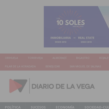
ORIHUELA
TORREVIEJA
ALMORADÍ
BIGASTRO
ROJALE
PILAR DE LA HORADADA
BENEJUZAR
SAN MIGUEL DE SALINAS
POLÍTICA
SUCESOS
ECONOMÍA
SOCIEDAD-CU