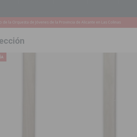
accesibilidad de las aceras del entorno del CEIP Pascual Andreu
ección
es al CEIP nº 2 de Catral dentro del Plan Edificant
COMARCA
o criminal especializado en el robo de vehículos de alta gama mediante la
ÍA
ontratación de 55 personas desempleadas a través de seis programas
de incendios e inundaciones por el estado de sus barrancos
to de la CV-95, clave para Torrevieja
TORREVIEJA
zo a sus Fiestas 2026
COMARCA
ación de la Corte 2026
BIGASTRO