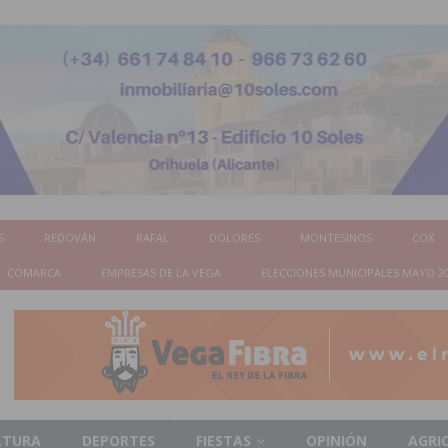
S
REDOVÁN
RAFAL
DOLORES
MONTESINOS
COX
COMARCA
EMPRESAS DE LA VEGA
ELECCIONES MUNICIPALES MAYO 2
LTURA
DEPORTES
FIESTAS
OPINIÓN
AGRI