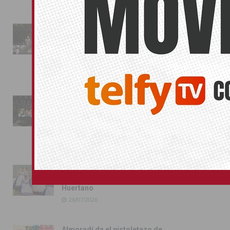
La fiesta se adueña de
Almoradí con la presentación
de los cargos festeros y la
toma del castillo
31/07/2026
Pilar de la Horadada
conmemora con emoción el
40º aniversario de su
independencia como municipio
31/07/2026
Almoradí presume de raíces
con el desfile del Bando
Huertano
26/07/2026
Almoradí da el pistoletazo de