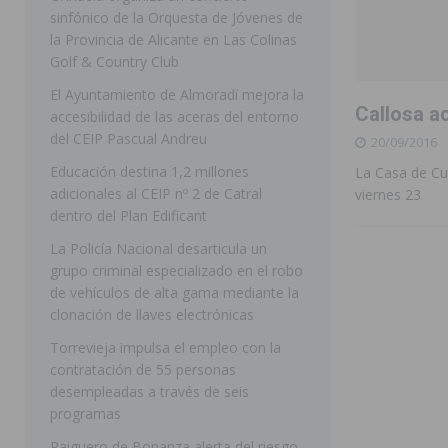
sinfónico de la Orquesta de Jóvenes de
[ 07/08/2026 ]
Rojales clausura con éxito las Fiestas
la Provincia de Alicante en Las Colinas
Golf & Country Club
[ 06/08/2026 ]
Redován presenta la programación de su
El Ayuntamiento de Almoradí mejora la
Arcángel
REDOVÁN
Callosa a
accesibilidad de las aceras del entorno
[ 06/08/2026 ]
El PSOE denuncia una nueva prórroga de
del CEIP Pascual Andreu
20/09/2016
[ 07/08/2026 ]
FEGADO 2026 cierra con un balance his
Educación destina 1,2 millones
La Casa de Cul
adicionales al CEIP nº 2 de Catral
viernes 23
DOLORES
dentro del Plan Edificant
[ 07/08/2026 ]
Los Montesinos refuerza su apoyo a la 
La Policía Nacional desarticula un
grupo criminal especializado en el robo
[ 07/08/2026 ]
Orihuela cumple los objetivos de ‘Refluy
de vehículos de alta gama mediante la
ORIHUELA
clonación de llaves electrónicas
[ 07/08/2026 ]
Orihuela organiza un concierto sinfónic
Torrevieja impulsa el empleo con la
contratación de 55 personas
Golf & Country Club
ORIHUELA
desempleadas a través de seis
programas
Raiguero de Bonanza alerta del riesgo