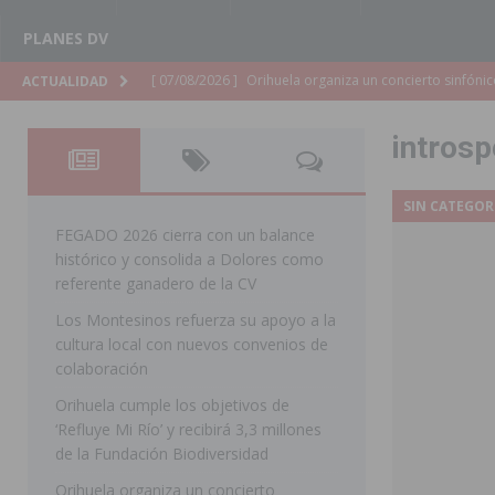
PLANES DV
[ 07/08/2026 ]
El Ayuntamiento de Almoradí mejora la 
ACTUALIDAD
ALMORADÍ
introsp
[ 07/08/2026 ]
Educación destina 1,2 millones adicional
[ 07/08/2026 ]
La Policía Nacional desarticula un grup
SIN CATEGOR
clonación de llaves electrónicas
ORIHUELA
FEGADO 2026 cierra con un balance
histórico y consolida a Dolores como
[ 07/08/2026 ]
Torrevieja impulsa el empleo con la c
referente ganadero de la CV
TORREVIEJA
Los Montesinos refuerza su apoyo a la
cultura local con nuevos convenios de
[ 07/08/2026 ]
Raiguero de Bonanza alerta del riesgo 
colaboración
ORIHUELA
Orihuela cumple los objetivos de
[ 07/08/2026 ]
La Generalitat impulsa el desdoblamien
‘Refluye Mi Río’ y recibirá 3,3 millones
de la Fundación Biodiversidad
[ 07/08/2026 ]
Benferri ya se prepara para dar comien
Orihuela organiza un concierto
[ 07/08/2026 ]
Bigastro se viste de gala para la coron