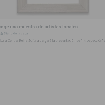
 de las Urbanizaciones de Ciudad Quesada 2026
ROJALES
s Fiestas Patronales en honor a la Virgen de la Salud y San Miguel
coge una muestra de artistas locales
 la ORA en Orihuela ‘sin mejoras ni bonificaciones’
ORIHUELA
Diario de la vega
tórico y consolida a Dolores como referente ganadero de la CV
tura Centro Reina Sofia albergará la presentación de ‘Introspección’ 
cultura local con nuevos convenios de colaboración
MONTESINOS
e Mi Río’ y recibirá 3,3 millones de la Fundación Biodiversidad
o de la Orquesta de Jóvenes de la Provincia de Alicante en Las Colinas