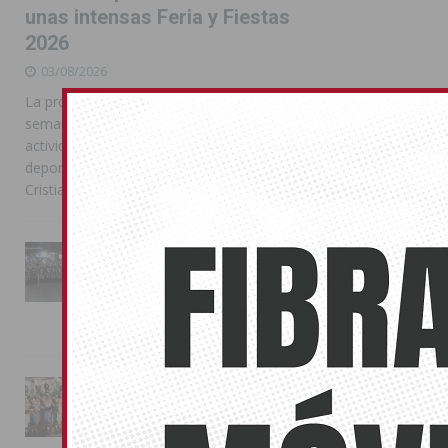
unas intensas Feria y Fiestas
2026
03/08/2026
La programación reunió durante más de una
semana actos institucionales, conciertos,
actividades familiares, competiciones
deportivas y las celebraciones de Moros y
Cristianos
La Entrada Cristiana llena de
esplendor las calles de
Almoradí en una multitudinaria
jornada festera
02/08/2026
La magia de la Entrada Mora
conquista las calles de
Almoradí
01/08/2026