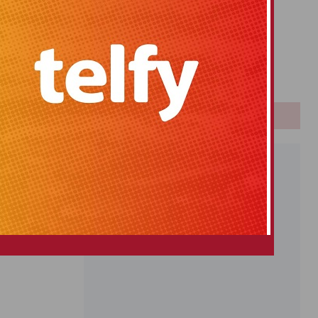
Primitiva
El Gordo
Euromillones
Loteria
Once
PUBLICIDAD