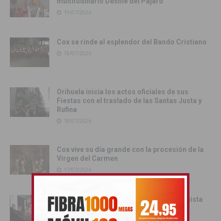
multitudinario Desfile del Pájaro
19/07/2026
Cox se rinde al esplendor del Bando Cristiano
18/07/2026
Orihuela inicia los actos oficiales de sus
Fiestas con el traslado de las Santas Justa y
Rufina
18/07/2026
Cox vive su día grande con la procesión de la
Virgen del Carmen
17/07/2026
Orihuela inicia sus Fiestas de la Reconquista
con la Exposición Pública de la Gloriosa
Enseña del Oriol