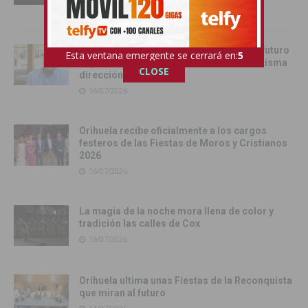
17/07/2026
Juan Martínez Tomé: «Orihuela tiene un futuro
Esta ventana emergente se cerrará en:
4
esplendoroso si todos remamos en la misma
CLOSE
dirección»
16/07/2026
Orihuela recibe oficialmente a los cargos
festeros de las Fiestas de Moros y Cristianos
2026
16/07/2026
La magia de la noche mora llena de color y
tradición las calles de Cox
16/07/2026
Orihuela ultima unas Fiestas de la Reconquista
que miran al futuro