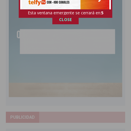
Esta ventana emergente se cerrará en:
4
CLOSE
PUBLICIDAD