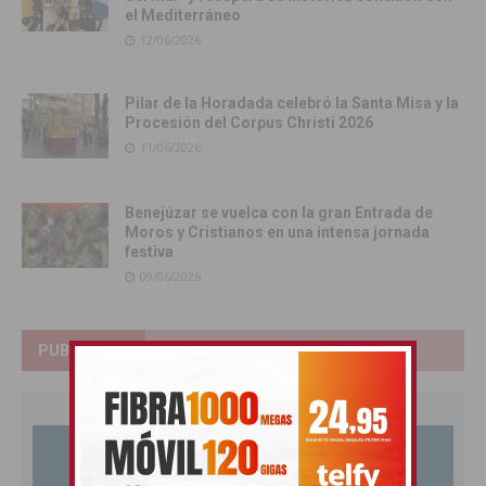
el Mediterráneo
12/06/2026
Pilar de la Horadada celebró la Santa Misa y la
Procesión del Corpus Christi 2026
11/06/2026
Benejúzar se vuelca con la gran Entrada de
Moros y Cristianos en una intensa jornada
festiva
09/06/2026
PUBLICIDAD