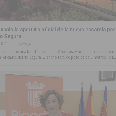
a sobre los recursos disponibles para las mujeres víctimas de violencia
a redactar el proyecto de ampliación de la CV-95 entre Orihuela y
uncia la apertura oficial de la nueva pasarela pea
ío Segura
Diario de la Vega
 edición de ‘El Mojón en Movimiento’ con torneos de fútbol sala
PILAR
arela tiene una longitud total de 52 metros, y no tiene pilares interm
ar el cauce del río Segura. El ancho libre de paso es de 3 metros, lo
[…
táculo ‘Desempolsant’ dentro del Festival ManIAC Test 2026
SAN
ación con actividades abiertas a la comunidad en San Miguel de Salinas
s de 737.000 euros en Pilar de la Horadada
PILAR DE LA HORADADA
iones para el Concurso-Desfile de Disfraces y Carrozas de las Fiestas