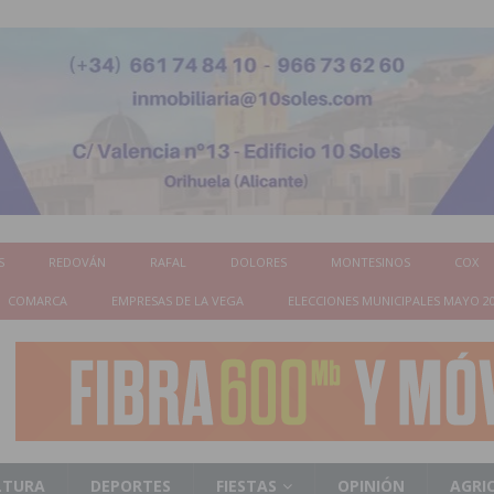
S
REDOVÁN
RAFAL
DOLORES
MONTESINOS
COX
COMARCA
EMPRESAS DE LA VEGA
ELECCIONES MUNICIPALES MAYO 2
LTURA
DEPORTES
FIESTAS
OPINIÓN
AGRI