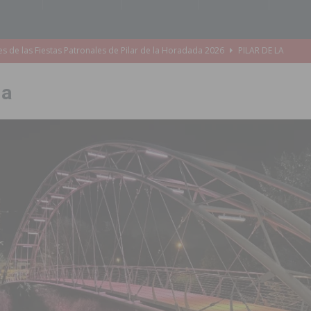
s de las Fiestas Patronales de Pilar de la Horadada 2026
PILAR DE LA
la
amación de actividades deportivas, culturales y de aventura
 infantiles del municipio con nuevas actuaciones en la costa y las
 mociones para pedir responsabilidades y dimisiones
GUARDAMAR
ara garantizar la seguridad y la continuidad educativa del alumnado del
e finales de 2026 tras superar los 78.000 espectadores
TORREVIEJA
clipse solar del 12 de agosto con protección homologada y a planificar