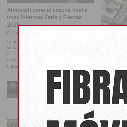
Almoradí pone el broche final a
unas intensas Feria y Fiestas
2026
03/08/2026
La programación reunió durante más de una
semana actos institucionales, conciertos,
actividades familiares, competiciones
deportivas y las celebraciones de Moros y
Cristianos
Avances t
La Entrada Cristiana llena de
esplendor las calles de
09/07/2018
Almoradí en una multitudinaria
jornada festera
Realizan una c
02/08/2026
en la que se 
La magia de la Entrada Mora