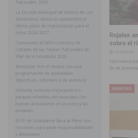
Patronales 2026
[ 05/08/2026 ]
Orihuela acogerá una sesión informativ
La Escuela Municipal de Música de Los
Montesinos abrirá en septiembre el
ORIHUELA
último plazo de matriculación para el
[ 05/08/2026 ]
La Generalitat adjudica el contrato par
curso 2026-2027
Rojales an
Torrevieja
COMARCA
sobre el r
Convocado el XXVII Concurso de
Carteles de las Fiestas Patronales de
23/09/2025
[ 05/08/2026 ]
Pilar de la Horadada celebra una nueva
Pilar de la Horadada 2026
Esta nueva pas
DE LA HORADADA
Benejúzar vive el verano con una
fin de preserv
programación de actividades
[ 05/08/2026 ]
San Miguel de Salinas acogerá el espec
deportivas, culturales y de aventura
MIGUEL DE SALINAS
BIGASTRO
Orihuela continúa mejorando los
[ 06/08/2026 ]
Vegavacaciones 2026 amplía su program
parques infantiles del municipio con
nuevas actuaciones en la costa y las
SAN MIGUEL DE SALINAS
pedanías
[ 06/08/2026 ]
La Diputación de Alicante inyectará má
El PP de Guardamar lleva al Pleno dos
[ 06/08/2026 ]
San Miguel de Salinas abre las inscripc
mociones para pedir responsabilidades
y dimisiones
Patronales 2026
SAN MIGUEL DE SALINAS