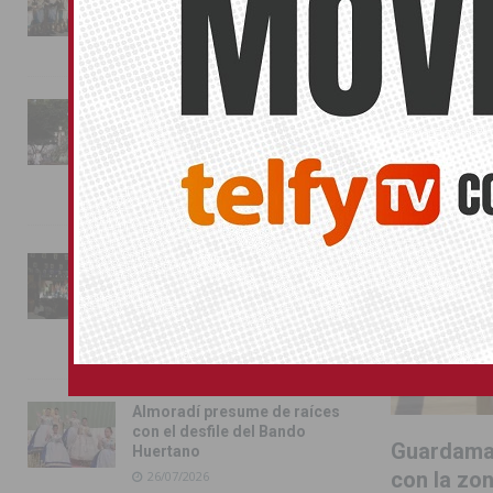
conquista las calles de
Almoradí
GUARDAMAR
01/08/2026
La fiesta se adueña de
Almoradí con la presentación
de los cargos festeros y la
toma del castillo
31/07/2026
Pilar de la Horadada
conmemora con emoción el
40º aniversario de su
independencia como municipio
31/07/2026
Almoradí presume de raíces
con el desfile del Bando
Guardamar
Huertano
con la zo
26/07/2026