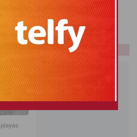
Primitiva
El Gordo
Euromillones
Loteria
Once
PUBLICIDAD
 playas