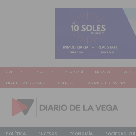
ORIHUELA
TORREVIEJA
ALMORADÍ
BIGASTRO
ROJALE
PILAR DE LA HORADADA
BENEJUZAR
SAN MIGUEL DE SALINAS
POLÍTICA
SUCESOS
ECONOMÍA
SOCIEDAD-CU