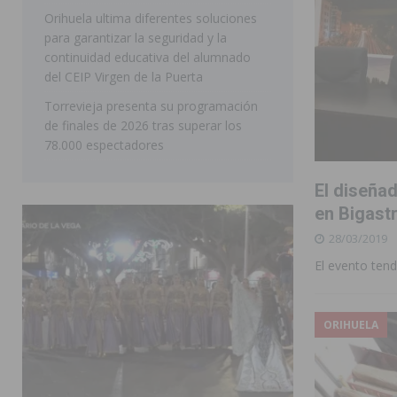
Orihuela ultima diferentes soluciones
[ 06/08/2026 ]
La Escuela Municipal de Música de Los 
para garantizar la seguridad y la
curso 2026-2027
MONTESINOS
continuidad educativa del alumnado
del CEIP Virgen de la Puerta
Torrevieja presenta su programación
de finales de 2026 tras superar los
78.000 espectadores
El diseña
en Bigast
28/03/2019
El evento tend
ORIHUELA