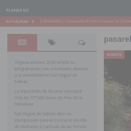
PLANES DV
[ 06/08/2026 ]
Convocado el XXVII Concurso de Cartele
ACTUALIDAD
HORADADA
pasare
[ 06/08/2026 ]
Benejúzar vive el verano con una progr
BENEJUZAR
ROJALES
[ 06/08/2026 ]
Orihuela continúa mejorando los parques
Vegavacaciones 2026 amplía su
programación con actividades abiertas
pedanías
ORIHUELA
a la comunidad en San Miguel de
[ 06/08/2026 ]
El PP de Guardamar lleva al Pleno dos
Salinas
La Diputación de Alicante inyectará
[ 05/08/2026 ]
Orihuela ultima diferentes soluciones p
más de 737.000 euros en Pilar de la
CEIP Virgen de la Puerta
ORIHUELA
Horadada
[ 05/08/2026 ]
Torrevieja presenta su programación d
San Miguel de Salinas abre las
inscripciones para el Concurso-Desfile
[ 05/08/2026 ]
Sanidad Orihuela llama a observar el e
de Disfraces y Carrozas de las Fiestas
los desplazamientos
ORIHUELA