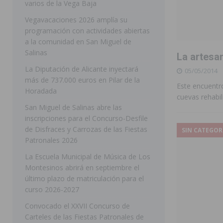
varios de la Vega Baja
[ 05/08/2026 ]
Orihuela ultima diferentes soluciones p
Vegavacaciones 2026 amplía su
programación con actividades abiertas
CEIP Virgen de la Puerta
ORIHUELA
a la comunidad en San Miguel de
[ 05/08/2026 ]
Torrevieja presenta su programación d
Salinas
La artesan
[ 05/08/2026 ]
Sanidad Orihuela llama a observar el e
La Diputación de Alicante inyectará
05/05/2014
más de 737.000 euros en Pilar de la
los desplazamientos
ORIHUELA
Este encuentr
Horadada
cuevas rehabil
[ 05/08/2026 ]
Orihuela acogerá una sesión informativ
San Miguel de Salinas abre las
inscripciones para el Concurso-Desfile
ORIHUELA
de Disfraces y Carrozas de las Fiestas
SIN CATEGOR
[ 06/08/2026 ]
Redován presenta la programación de su
Patronales 2026
Arcángel
REDOVÁN
La Escuela Municipal de Música de Los
Montesinos abrirá en septiembre el
[ 06/08/2026 ]
El PSOE denuncia una nueva prórroga de
último plazo de matriculación para el
[ 06/08/2026 ]
La Diputación destina dos millones de e
curso 2026-2027
ellos varios de la Vega Baja
COMARCA
Convocado el XXVII Concurso de
Carteles de las Fiestas Patronales de
[ 06/08/2026 ]
Vegavacaciones 2026 amplía su program