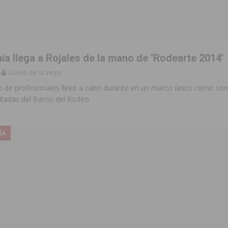
ara garantizar la seguridad y la continuidad educativa del alumnado del
e finales de 2026 tras superar los 78.000 espectadores
TORREVIEJA
ía llega a Rojales de la mano de ‘Rodearte 2014’
clipse solar del 12 de agosto con protección homologada y a planificar
Diario de la vega
o de profesionales llevó a cabo durante en un marco único como son
itadas del Barrio del Rodeo
a sobre los recursos disponibles para las mujeres víctimas de violencia
ÍA
s Fiestas Patronales en honor a la Virgen de la Salud y San Miguel
 la ORA en Orihuela ‘sin mejoras ni bonificaciones’
ORIHUELA
uros a la prevención de incendios en los municipios alicantinos, entre
ación con actividades abiertas a la comunidad en San Miguel de Salinas