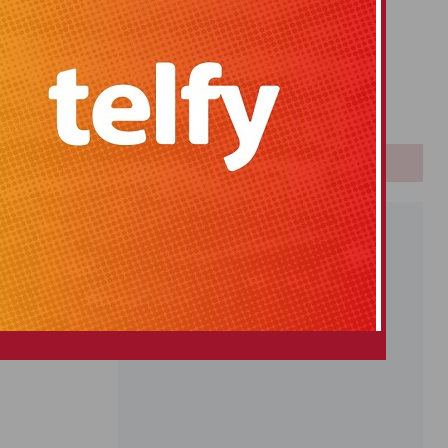
Primitiva
El Gordo
Euromillones
Loteria
Once
PUBLICIDAD