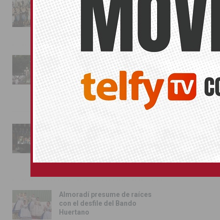
La magia de la Entrada Mora
conquista las calles de
Almoradí
01/08/2026
La fiesta se adueña de
Almoradí con la presentación
de los cargos festeros y la
toma del castillo
31/07/2026
Pilar de la Horadada
conmemora con emoción el
40º aniversario de su
independencia como municipio
31/07/2026
Almoradí presume de raíces
con el desfile del Bando
Huertano