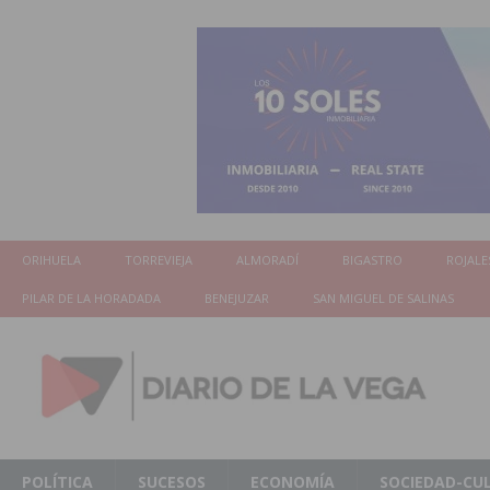
ORIHUELA
TORREVIEJA
ALMORADÍ
BIGASTRO
ROJALE
PILAR DE LA HORADADA
BENEJUZAR
SAN MIGUEL DE SALINAS
POLÍTICA
SUCESOS
ECONOMÍA
SOCIEDAD-CU