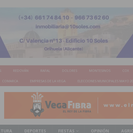
S
REDOVÁN
RAFAL
DOLORES
MONTESINOS
COX
COMARCA
EMPRESAS DE LA VEGA
ELECCIONES MUNICIPALES MAYO 2
LTURA
DEPORTES
FIESTAS
OPINIÓN
AGRI