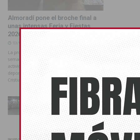
Almoradí pone el broche final a
unas intensas Feria y Fiestas
2026
03/08/2026
La programación reunió durante más de una
semana actos institucionales, conciertos,
actividades familiares, competiciones
deportivas y las celebraciones de Moros y
Cristianos
La Entrada Cristiana llena de
esplendor las calles de
Almoradí en una multitudinaria
jornada festera
02/08/2026