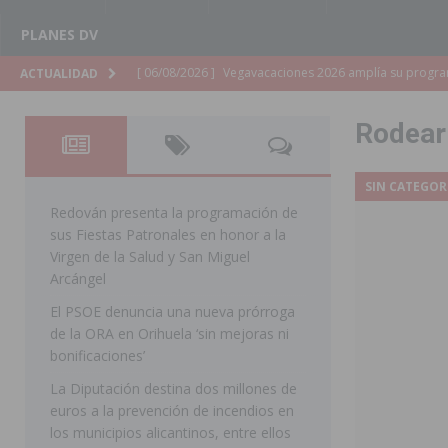
PLANES DV
[ 06/08/2026 ]
La Diputación de Alicante inyectará má
ACTUALIDAD
[ 06/08/2026 ]
San Miguel de Salinas abre las inscripc
Rodear
Patronales 2026
SAN MIGUEL DE SALINAS
[ 06/08/2026 ]
La Escuela Municipal de Música de Los 
SIN CATEGOR
curso 2026-2027
MONTESINOS
Redován presenta la programación de
sus Fiestas Patronales en honor a la
[ 06/08/2026 ]
Convocado el XXVII Concurso de Cartele
Virgen de la Salud y San Miguel
HORADADA
Arcángel
El PSOE denuncia una nueva prórroga
[ 06/08/2026 ]
Benejúzar vive el verano con una progr
de la ORA en Orihuela ‘sin mejoras ni
BENEJUZAR
bonificaciones’
[ 06/08/2026 ]
Orihuela continúa mejorando los parques
La Diputación destina dos millones de
euros a la prevención de incendios en
pedanías
ORIHUELA
los municipios alicantinos, entre ellos
[ 06/08/2026 ]
El PP de Guardamar lleva al Pleno dos