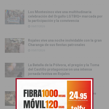
Los Montesinos vive una multitudinaria
celebración del Orgullo LGTBIQ+ marcada por
la participación y la convivencia
06/07/2026
Rojales vive una noche inolvidable con la gran
Charanga de sus fiestas patronales
05/07/2026
La Batalla de la Pólvora, el pregón y la Toma
del Castillo protagonizaron una intensa
jornada festiva en Rojales
03/07/2026
Orihuela se convierte en escenario del live
action de Enredados de Disney
01/07/2026