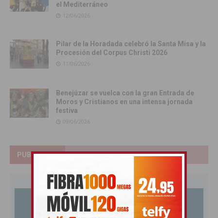
el Mediterráneo
12/06/2026
Pilar de la Horadada celebró la Santa Misa y la
Procesión del Corpus Christi 2026
11/06/2026
Benejúzar se vuelca con la gran Entrada de
Moros y Cristianos en una intensa jornada
festiva
09/06/2026
PUBLICIDAD