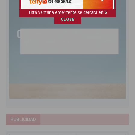
Esta ventana emergente se cerrará en:
4
CLOSE
PUBLICIDAD