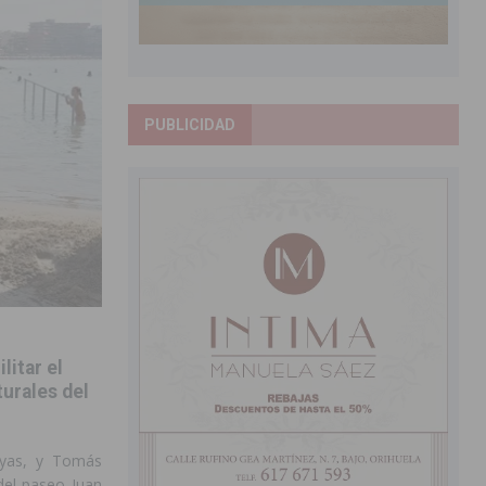
PUBLICIDAD
litar el
urales del
ayas, y Tomás
 del paseo Juan