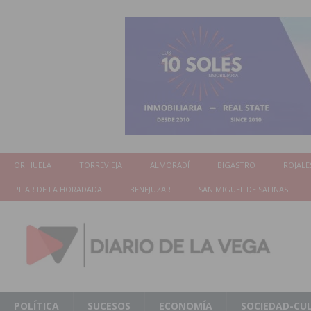
ORIHUELA
TORREVIEJA
ALMORADÍ
BIGASTRO
ROJALE
PILAR DE LA HORADADA
BENEJUZAR
SAN MIGUEL DE SALINAS
POLÍTICA
SUCESOS
ECONOMÍA
SOCIEDAD-CU