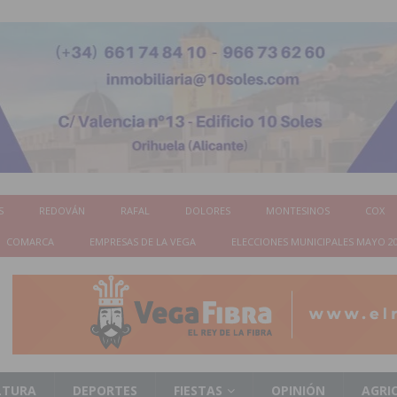
S
REDOVÁN
RAFAL
DOLORES
MONTESINOS
COX
COMARCA
EMPRESAS DE LA VEGA
ELECCIONES MUNICIPALES MAYO 2
LTURA
DEPORTES
FIESTAS
OPINIÓN
AGRI