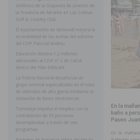
sinfónico de la Orquesta de Jóvenes de
[ 07/08/2026 ]
Rojales clausura con éxito las Fiestas
la Provincia de Alicante en Las Colinas
Golf & Country Club
[ 06/08/2026 ]
Redován presenta la programación de su
El Ayuntamiento de Almoradí mejora la
Arcángel
REDOVÁN
accesibilidad de las aceras del entorno
[ 06/08/2026 ]
El PSOE denuncia una nueva prórroga de
del CEIP Pascual Andreu
[ 07/08/2026 ]
FEGADO 2026 cierra con un balance his
Educación destina 1,2 millones
adicionales al CEIP nº 2 de Catral
DOLORES
dentro del Plan Edificant
[ 07/08/2026 ]
Los Montesinos refuerza su apoyo a la 
La Policía Nacional desarticula un
grupo criminal especializado en el robo
[ 07/08/2026 ]
Orihuela cumple los objetivos de ‘Refluy
de vehículos de alta gama mediante la
ORIHUELA
clonación de llaves electrónicas
En la mañan
[ 07/08/2026 ]
Orihuela organiza un concierto sinfónic
Torrevieja impulsa el empleo con la
baño a pers
contratación de 55 personas
Golf & Country Club
ORIHUELA
Paseo Juan
desempleadas a través de seis
programas
En la mañana
Raiguero de Bonanza alerta del riesgo
Ballester con