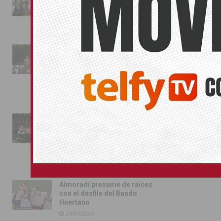
conquista las calles de
Almoradí
01/08/2026
La fiesta se adueña de
Almoradí con la presentación
de los cargos festeros y la
toma del castillo
31/07/2026
Pilar de la Horadada
conmemora con emoción el
40º aniversario de su
independencia como municipio
31/07/2026
Almoradí presume de raíces
con el desfile del Bando
Huertano
26/07/2026