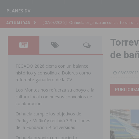
PLANES DV
[ 07/08/2026 ]
El Ayuntamiento de Almoradí mejora la 
ACTUALIDAD
ALMORADÍ
Torrev
[ 07/08/2026 ]
Educación destina 1,2 millones adicional
de bañ
[ 07/08/2026 ]
La Policía Nacional desarticula un grup
clonación de llaves electrónicas
ORIHUELA
FEGADO 2026 cierra con un balance
histórico y consolida a Dolores como
08/08/2013
[ 07/08/2026 ]
Torrevieja impulsa el empleo con la c
referente ganadero de la CV
TORREVIEJA
Los Montesinos refuerza su apoyo a la
PUBLICIDA
cultura local con nuevos convenios de
[ 07/08/2026 ]
Raiguero de Bonanza alerta del riesgo 
colaboración
ORIHUELA
Orihuela cumple los objetivos de
[ 07/08/2026 ]
La Generalitat impulsa el desdoblamien
‘Refluye Mi Río’ y recibirá 3,3 millones
de la Fundación Biodiversidad
[ 07/08/2026 ]
Benferri ya se prepara para dar comien
Orihuela organiza un concierto
[ 07/08/2026 ]
Bigastro se viste de gala para la coron