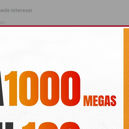
ede interesar
ts.
VIEJA
ACCESIBILIDAD
CRUZ ROJA
PLAYAS
PLAYAS ACC
ANTERIOR
SIGUIENTE
Doña Sinforosa, los Jardines de las
Lys Pardo graba su nuevo
Naciones y las Eras de la Sal
videoclip en Las Salinas de
acogerán bodas civiles
Torrevieja