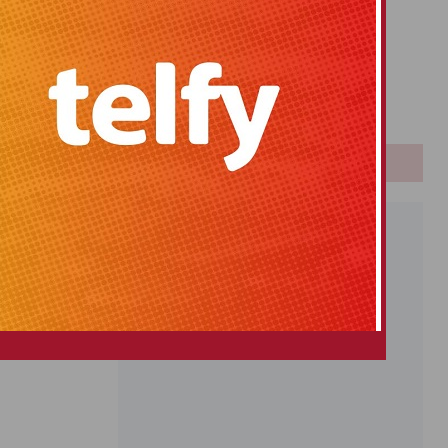
Primitiva
El Gordo
Euromillones
Loteria
Once
PUBLICIDAD