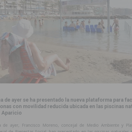
 de las Urbanizaciones de Ciudad Quesada 2026
ROJALES
s Fiestas Patronales en honor a la Virgen de la Salud y San Miguel
 la ORA en Orihuela ‘sin mejoras ni bonificaciones’
ORIHUELA
tórico y consolida a Dolores como referente ganadero de la CV
cultura local con nuevos convenios de colaboración
MONTESINOS
e Mi Río’ y recibirá 3,3 millones de la Fundación Biodiversidad
a de ayer se ha presentado la nueva plataforma para faci
o de la Orquesta de Jóvenes de la Provincia de Alicante en Las Colinas
onas con movilidad reducida ubicada en las piscinas nat
 Aparicio
 de ayer, Francisco Moreno, concejal de Medio Ambiente y Pl
cejal de Bienestar Social, han presentado en las piscinas naturales