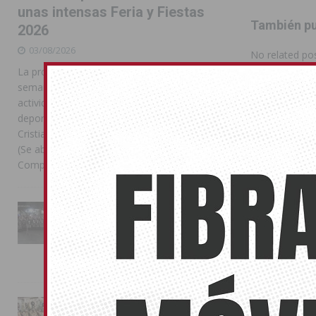
unas intensas Feria y Fiestas
También pu
2026
03/08/2026
No related pos
La programación reunió durante más de una
semana actos institucionales, conciertos,
TORRE
actividades familiares, competiciones
deportivas y las celebraciones de Moros y
Cristianos Compártelo: Comparte en Facebook
(Se abre en una ventana nueva) Facebook
Compartir en
[...]
La Entrada Cristiana llena de
esplendor las calles de
Almoradí en una multitudinaria
jornada festera
02/08/2026
La magia de la Entrada Mora