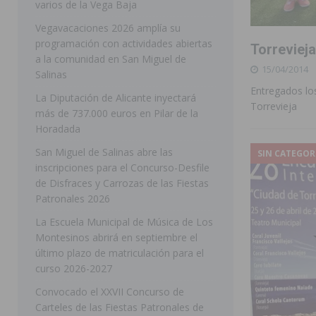
varios de la Vega Baja
[ 05/08/2026 ]
Orihuela ultima diferentes soluciones p
Vegavacaciones 2026 amplía su
programación con actividades abiertas
Torrevieja
CEIP Virgen de la Puerta
ORIHUELA
a la comunidad en San Miguel de
15/04/2014
[ 05/08/2026 ]
Torrevieja presenta su programación d
Salinas
Entregados los
[ 05/08/2026 ]
Sanidad Orihuela llama a observar el e
La Diputación de Alicante inyectará
Torrevieja
más de 737.000 euros en Pilar de la
los desplazamientos
ORIHUELA
Horadada
[ 05/08/2026 ]
Orihuela acogerá una sesión informativ
San Miguel de Salinas abre las
SIN CATEGOR
inscripciones para el Concurso-Desfile
ORIHUELA
de Disfraces y Carrozas de las Fiestas
[ 06/08/2026 ]
Redován presenta la programación de su
Patronales 2026
Arcángel
REDOVÁN
La Escuela Municipal de Música de Los
Montesinos abrirá en septiembre el
[ 06/08/2026 ]
El PSOE denuncia una nueva prórroga de
último plazo de matriculación para el
[ 06/08/2026 ]
La Diputación destina dos millones de e
curso 2026-2027
ellos varios de la Vega Baja
COMARCA
Convocado el XXVII Concurso de
Carteles de las Fiestas Patronales de
[ 06/08/2026 ]
Vegavacaciones 2026 amplía su program