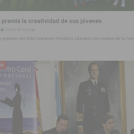
ara garantizar la seguridad y la continuidad educativa del alumnado del
 premia la creatividad de sus jóvenes
Diario de la vega
e finales de 2026 tras superar los 78.000 espectadores
TORREVIEJA
 premios del XVIII Certamen Pictórico-Literario con motivo de la Feri
clipse solar del 12 de agosto con protección homologada y a planificar
a sobre los recursos disponibles para las mujeres víctimas de violencia
ÍA
s Fiestas Patronales en honor a la Virgen de la Salud y San Miguel
 la ORA en Orihuela ‘sin mejoras ni bonificaciones’
ORIHUELA
uros a la prevención de incendios en los municipios alicantinos, entre
ación con actividades abiertas a la comunidad en San Miguel de Salinas