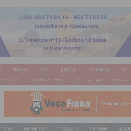
S
REDOVÁN
RAFAL
DOLORES
MONTESINOS
COX
COMARCA
EMPRESAS DE LA VEGA
ELECCIONES MUNICIPALES MAYO 2
LTURA
DEPORTES
FIESTAS
OPINIÓN
AGRI