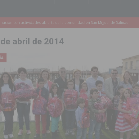
s de 737.000 euros en Pilar de la Horadada
PILAR DE LA HORADADA
iones para el Concurso-Desfile de Disfraces y Carrozas de las Fiestas
 de abril de 2014
Montesinos abrirá en septiembre el último plazo de matriculación para el
ÍA
s de las Fiestas Patronales de Pilar de la Horadada 2026
PILAR DE LA
amación de actividades deportivas, culturales y de aventura
 infantiles del municipio con nuevas actuaciones en la costa y las
 mociones para pedir responsabilidades y dimisiones
GUARDAMAR