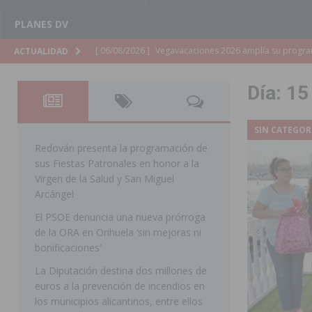
PLANES DV
[ 06/08/2026 ]
La Diputación de Alicante inyectará má
ACTUALIDAD
[ 06/08/2026 ]
San Miguel de Salinas abre las inscripc
Día:
15
Patronales 2026
SAN MIGUEL DE SALINAS
[ 06/08/2026 ]
La Escuela Municipal de Música de Los 
SIN CATEGOR
curso 2026-2027
MONTESINOS
Redován presenta la programación de
sus Fiestas Patronales en honor a la
[ 06/08/2026 ]
Convocado el XXVII Concurso de Cartele
Virgen de la Salud y San Miguel
HORADADA
Arcángel
El PSOE denuncia una nueva prórroga
[ 06/08/2026 ]
Benejúzar vive el verano con una progr
de la ORA en Orihuela ‘sin mejoras ni
BENEJUZAR
bonificaciones’
[ 06/08/2026 ]
Orihuela continúa mejorando los parques
La Diputación destina dos millones de
euros a la prevención de incendios en
pedanías
ORIHUELA
los municipios alicantinos, entre ellos
[ 06/08/2026 ]
El PP de Guardamar lleva al Pleno dos