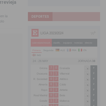
rrevieja
en la
DEPORTES
blo