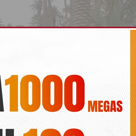
Lo Ferrís organiza unas jornadas de limpieza y
ación del cuidado del medio ambiente
Diario de la vega
Limpia y Conciencia por Lo Ferrís’ tienen la finalidad de informar de la
oncienciar de la importancia de su correcta conservación y limpieza