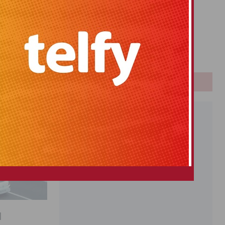
Primitiva
El Gordo
Euromillones
Loteria
Once
PUBLICIDAD
l