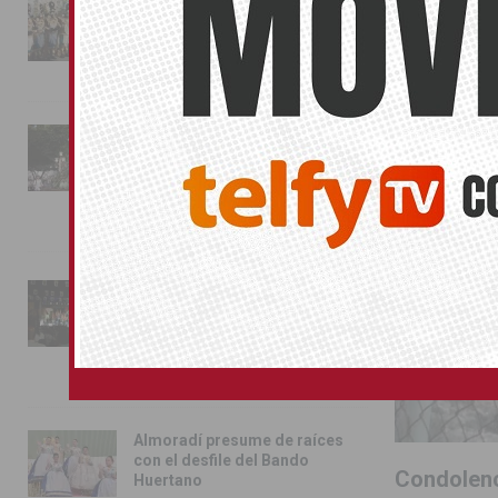
La magia de la Entrada Mora
conquista las calles de
Almoradí
TORREVIEJA
01/08/2026
La fiesta se adueña de
Almoradí con la presentación
de los cargos festeros y la
toma del castillo
31/07/2026
Pilar de la Horadada
conmemora con emoción el
40º aniversario de su
independencia como municipio
31/07/2026
Almoradí presume de raíces
con el desfile del Bando
Condolenci
Huertano