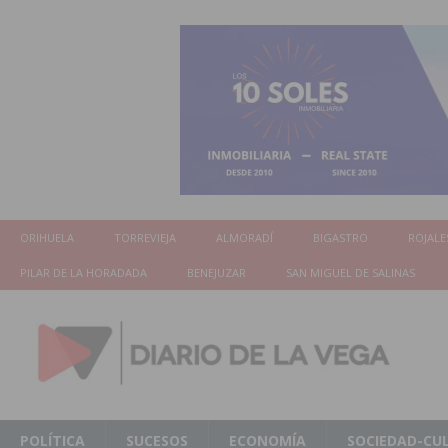
ORIHUELA
TORREVIEJA
ALMORADÍ
BIGASTRO
ROJALE
PILAR DE LA HORADADA
BENEJUZAR
SAN MIGUEL DE SALINAS
POLÍTICA
SUCESOS
ECONOMÍA
SOCIEDAD-CU