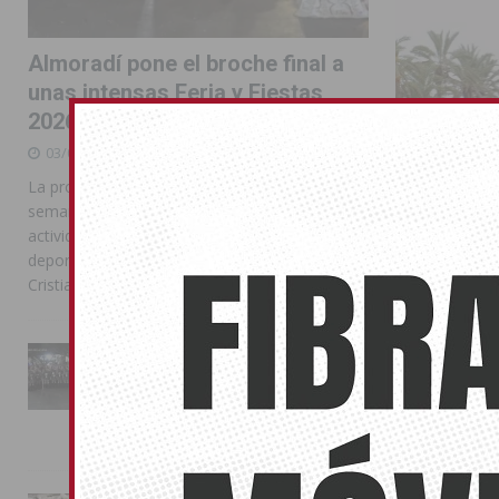
Almoradí pone el broche final a
unas intensas Feria y Fiestas
2026
03/08/2026
La programación reunió durante más de una
semana actos institucionales, conciertos,
actividades familiares, competiciones
deportivas y las celebraciones de Moros y
Cristianos
Salvemos 
concienci
La Entrada Cristiana llena de
esplendor las calles de
15/04/2014
Almoradí en una multitudinaria
jornada festera
Las jornadas ‘
la Cala y de c
02/08/2026