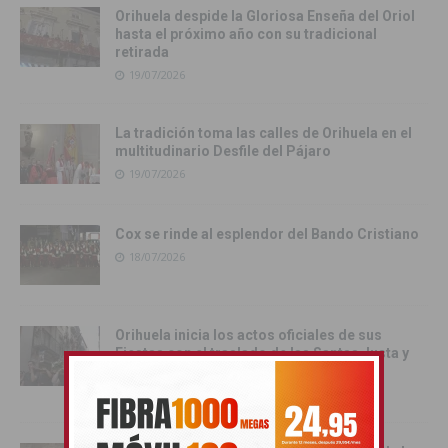
Orihuela despide la Gloriosa Enseña del Oriol
hasta el próximo año con su tradicional
retirada
19/07/2026
La tradición toma las calles de Orihuela en el
multitudinario Desfile del Pájaro
19/07/2026
Cox se rinde al esplendor del Bando Cristiano
18/07/2026
Orihuela inicia los actos oficiales de sus
Fiestas con el traslado de las Santas Justa y
Rufina
18/07/2026