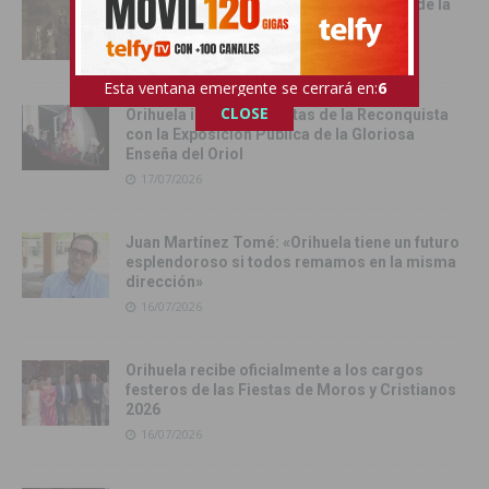
Cox vive su día grande con la procesión de la
Virgen del Carmen
17/07/2026
Esta ventana emergente se cerrará en:
4
CLOSE
Orihuela inicia sus Fiestas de la Reconquista
con la Exposición Pública de la Gloriosa
Enseña del Oriol
17/07/2026
Juan Martínez Tomé: «Orihuela tiene un futuro
esplendoroso si todos remamos en la misma
dirección»
16/07/2026
Orihuela recibe oficialmente a los cargos
festeros de las Fiestas de Moros y Cristianos
2026
16/07/2026