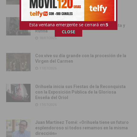
Orihuela inicia los actos oficiales de sus
Esta ventana emergente se cerrará en:
4
Fiestas con el traslado de las Santas Justa y
Rufina
CLOSE
18/07/2026
Cox vive su día grande con la procesión de la
Virgen del Carmen
17/07/2026
Orihuela inicia sus Fiestas de la Reconquista
con la Exposición Pública de la Gloriosa
Enseña del Oriol
17/07/2026
Juan Martínez Tomé: «Orihuela tiene un futuro
esplendoroso si todos remamos en la misma
dirección»