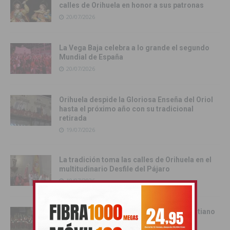
calles de Orihuela en honor a sus patronas
20/07/2026
La Vega Baja celebra a lo grande el segundo
Mundial de España
20/07/2026
Orihuela despide la Gloriosa Enseña del Oriol
hasta el próximo año con su tradicional
retirada
19/07/2026
La tradición toma las calles de Orihuela en el
multitudinario Desfile del Pájaro
19/07/2026
Cox se rinde al esplendor del Bando Cristiano
18/07/2026