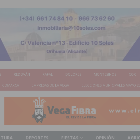
S
REDOVÁN
RAFAL
DOLORES
MONTESINOS
COX
COMARCA
EMPRESAS DE LA VEGA
ELECCIONES MUNICIPALES MAYO 2
LTURA
DEPORTES
FIESTAS
OPINIÓN
AGRI