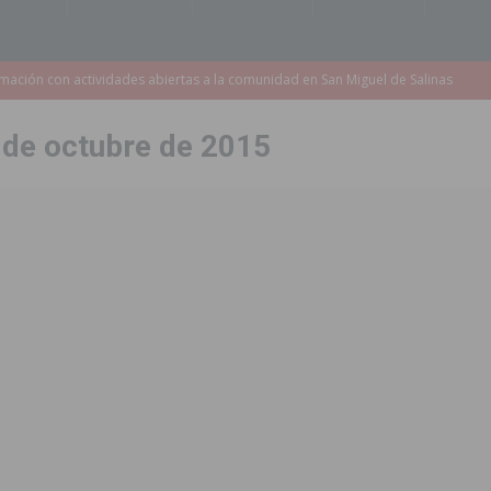
s de 737.000 euros en Pilar de la Horadada
PILAR DE LA HORADADA
iones para el Concurso-Desfile de Disfraces y Carrozas de las Fiestas
 de octubre de 2015
Montesinos abrirá en septiembre el último plazo de matriculación para el
s de las Fiestas Patronales de Pilar de la Horadada 2026
PILAR DE LA
amación de actividades deportivas, culturales y de aventura
 infantiles del municipio con nuevas actuaciones en la costa y las
 mociones para pedir responsabilidades y dimisiones
GUARDAMAR