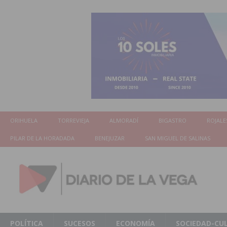
ORIHUELA
TORREVIEJA
ALMORADÍ
BIGASTRO
ROJALE
PILAR DE LA HORADADA
BENEJUZAR
SAN MIGUEL DE SALINAS
POLÍTICA
SUCESOS
ECONOMÍA
SOCIEDAD-CU