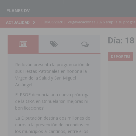
PLANES DV
[ 06/08/2026 ]
La Diputación de Alicante inyectará má
ACTUALIDAD
[ 06/08/2026 ]
San Miguel de Salinas abre las inscripc
Día:
18
Patronales 2026
SAN MIGUEL DE SALINAS
[ 06/08/2026 ]
La Escuela Municipal de Música de Los 
DEPORTES
curso 2026-2027
MONTESINOS
Redován presenta la programación de
sus Fiestas Patronales en honor a la
[ 06/08/2026 ]
Convocado el XXVII Concurso de Cartele
Virgen de la Salud y San Miguel
HORADADA
Arcángel
El PSOE denuncia una nueva prórroga
[ 06/08/2026 ]
Benejúzar vive el verano con una progr
de la ORA en Orihuela ‘sin mejoras ni
BENEJUZAR
bonificaciones’
[ 06/08/2026 ]
Orihuela continúa mejorando los parques
La Diputación destina dos millones de
euros a la prevención de incendios en
pedanías
ORIHUELA
los municipios alicantinos, entre ellos
[ 06/08/2026 ]
El PP de Guardamar lleva al Pleno dos