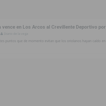
ara garantizar la seguridad y la continuidad educativa del alumnado del
e finales de 2026 tras superar los 78.000 espectadores
TORREVIEJA
a vence en Los Arcos al Crevillente Deportivo por
clipse solar del 12 de agosto con protección homologada y a planificar
Diario de la vega
tes puntos que de momento evitan que los oriolanos hayan caído en 
a sobre los recursos disponibles para las mujeres víctimas de violencia
s Fiestas Patronales en honor a la Virgen de la Salud y San Miguel
 la ORA en Orihuela ‘sin mejoras ni bonificaciones’
ORIHUELA
uros a la prevención de incendios en los municipios alicantinos, entre
ación con actividades abiertas a la comunidad en San Miguel de Salinas