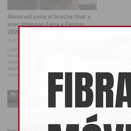
Almoradí pone el broche final a
unas intensas Feria y Fiestas
2026
03/08/2026
La programación reunió durante más de una
semana actos institucionales, conciertos,
actividades familiares, competiciones
deportivas y las celebraciones de Moros y
Cristianos
La Entrada Cristiana llena de
esplendor las calles de
Almoradí en una multitudinaria
jornada festera
02/08/2026