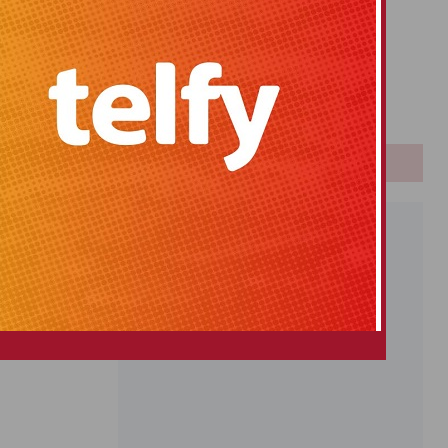
Primitiva
El Gordo
Euromillones
Loteria
Once
PUBLICIDAD