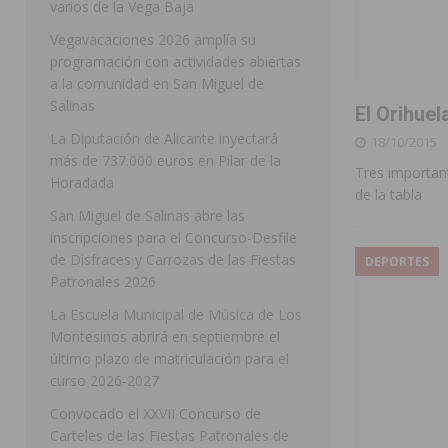
varios de la Vega Baja
[ 05/08/2026 ]
Orihuela ultima diferentes soluciones p
Vegavacaciones 2026 amplía su
programación con actividades abiertas
CEIP Virgen de la Puerta
ORIHUELA
a la comunidad en San Miguel de
[ 05/08/2026 ]
Torrevieja presenta su programación d
Salinas
El Orihuel
[ 05/08/2026 ]
Sanidad Orihuela llama a observar el e
La Diputación de Alicante inyectará
18/10/2015
más de 737.000 euros en Pilar de la
los desplazamientos
ORIHUELA
Tres importan
Horadada
de la tabla
[ 05/08/2026 ]
Orihuela acogerá una sesión informativ
San Miguel de Salinas abre las
inscripciones para el Concurso-Desfile
ORIHUELA
de Disfraces y Carrozas de las Fiestas
DEPORTES
[ 06/08/2026 ]
Redován presenta la programación de su
Patronales 2026
Arcángel
REDOVÁN
La Escuela Municipal de Música de Los
Montesinos abrirá en septiembre el
[ 06/08/2026 ]
El PSOE denuncia una nueva prórroga de
último plazo de matriculación para el
[ 06/08/2026 ]
La Diputación destina dos millones de e
curso 2026-2027
ellos varios de la Vega Baja
COMARCA
Convocado el XXVII Concurso de
Carteles de las Fiestas Patronales de
[ 06/08/2026 ]
Vegavacaciones 2026 amplía su program