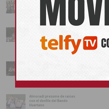
La magia de la Entrada Mora
conquista las calles de
Almoradí
01/08/2026
La fiesta se adueña de
Almoradí con la presentación
de los cargos festeros y la
toma del castillo
31/07/2026
Pilar de la Horadada
conmemora con emoción el
40º aniversario de su
independencia como municipio
31/07/2026
Almoradí presume de raíces
con el desfile del Bando
Huertano