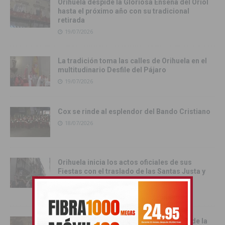
Orihuela despide la Gloriosa Enseña del Oriol
hasta el próximo año con su tradicional
retirada
19/07/2026
La tradición toma las calles de Orihuela en el
multitudinario Desfile del Pájaro
19/07/2026
Cox se rinde al esplendor del Bando Cristiano
18/07/2026
Orihuela inicia los actos oficiales de sus
Fiestas con el traslado de las Santas Justa y
Rufina
18/07/2026
Cox vive su día grande con la procesión de la