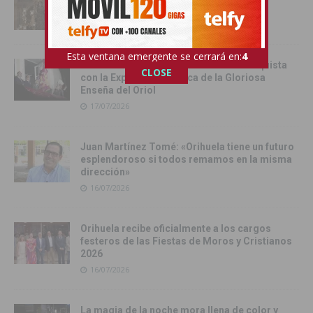
Virgen del Carmen
17/07/2026
Esta ventana emergente se cerrará en:
3
Orihuela inicia sus Fiestas de la Reconquista
CLOSE
con la Exposición Pública de la Gloriosa
Enseña del Oriol
17/07/2026
Juan Martínez Tomé: «Orihuela tiene un futuro
esplendoroso si todos remamos en la misma
dirección»
16/07/2026
Orihuela recibe oficialmente a los cargos
festeros de las Fiestas de Moros y Cristianos
2026
16/07/2026
La magia de la noche mora llena de color y