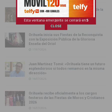
Cox vive su día grande con la procesión de la
Virgen del Carmen
17/07/2026
Esta ventana emergente se cerrará en:
4
CLOSE
Orihuela inicia sus Fiestas de la Reconquista
con la Exposición Pública de la Gloriosa
Enseña del Oriol
17/07/2026
Juan Martínez Tomé: «Orihuela tiene un futuro
esplendoroso si todos remamos en la misma
dirección»
16/07/2026
Orihuela recibe oficialmente a los cargos
festeros de las Fiestas de Moros y Cristianos
2026
16/07/2026