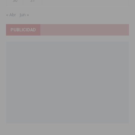
30
31
« Abr
Jun »
PUBLICIDAD