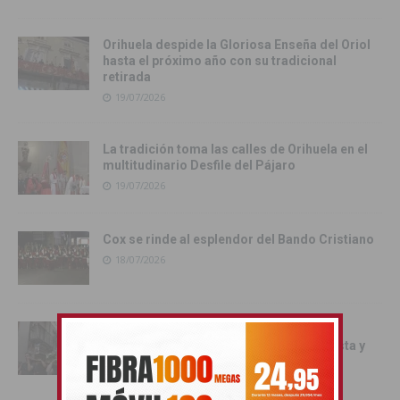
Orihuela despide la Gloriosa Enseña del Oriol
hasta el próximo año con su tradicional
retirada
19/07/2026
La tradición toma las calles de Orihuela en el
multitudinario Desfile del Pájaro
19/07/2026
Cox se rinde al esplendor del Bando Cristiano
18/07/2026
Orihuela inicia los actos oficiales de sus
Fiestas con el traslado de las Santas Justa y
Rufina
18/07/2026