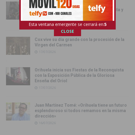
Orihuela inicia los actos oficiales de sus
Fiestas con el traslado de las Santas Justa y
Rufina
18/07/2026
Esta ventana emergente se cerrará en:
4
CLOSE
Cox vive su día grande con la procesión de la
Virgen del Carmen
17/07/2026
Orihuela inicia sus Fiestas de la Reconquista
con la Exposición Pública de la Gloriosa
Enseña del Oriol
17/07/2026
Juan Martínez Tomé: «Orihuela tiene un futuro
esplendoroso si todos remamos en la misma
dirección»
16/07/2026