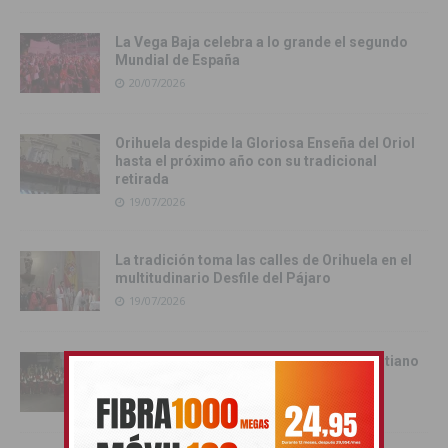
La Vega Baja celebra a lo grande el segundo
Mundial de España
20/07/2026
Orihuela despide la Gloriosa Enseña del Oriol
hasta el próximo año con su tradicional
retirada
19/07/2026
La tradición toma las calles de Orihuela en el
multitudinario Desfile del Pájaro
19/07/2026
Cox se rinde al esplendor del Bando Cristiano
18/07/2026