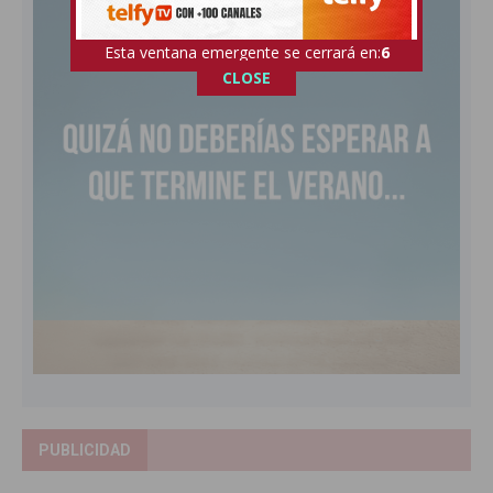
Esta ventana emergente se cerrará en:
5
CLOSE
PUBLICIDAD