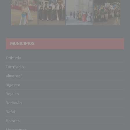
MUNICIPIOS
Orihuela
Torrevieja
Almoradí
Bigastro
Rojales
Redován
Rafal
Dolores
Montesinos