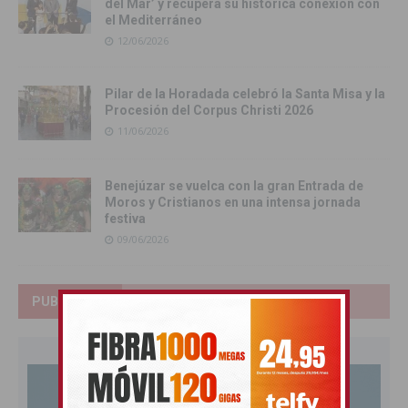
del Mar’ y recupera su histórica conexión con
el Mediterráneo
12/06/2026
Pilar de la Horadada celebró la Santa Misa y la
Procesión del Corpus Christi 2026
11/06/2026
Benejúzar se vuelca con la gran Entrada de
Moros y Cristianos en una intensa jornada
festiva
09/06/2026
PUBLICIDAD