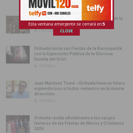
18/07/2026
Cox vive su día grande con la procesión de la
Esta ventana emergente se cerrará en:
4
Virgen del Carmen
CLOSE
17/07/2026
Orihuela inicia sus Fiestas de la Reconquista
con la Exposición Pública de la Gloriosa
Enseña del Oriol
17/07/2026
Juan Martínez Tomé: «Orihuela tiene un futuro
esplendoroso si todos remamos en la misma
dirección»
16/07/2026
Orihuela recibe oficialmente a los cargos
festeros de las Fiestas de Moros y Cristianos
2026