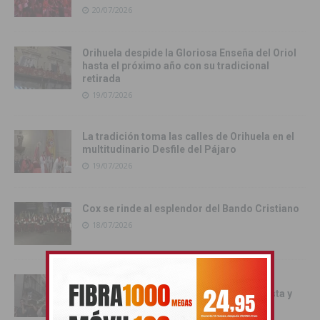
20/07/2026
Orihuela despide la Gloriosa Enseña del Oriol
hasta el próximo año con su tradicional
retirada
19/07/2026
La tradición toma las calles de Orihuela en el
multitudinario Desfile del Pájaro
19/07/2026
Cox se rinde al esplendor del Bando Cristiano
18/07/2026
Orihuela inicia los actos oficiales de sus
Fiestas con el traslado de las Santas Justa y
Rufina