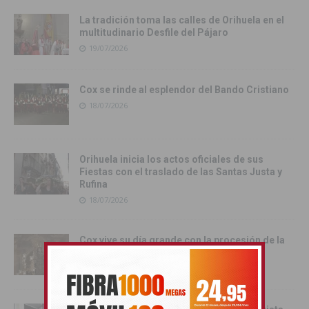
La tradición toma las calles de Orihuela en el
multitudinario Desfile del Pájaro
19/07/2026
Cox se rinde al esplendor del Bando Cristiano
18/07/2026
Orihuela inicia los actos oficiales de sus
Fiestas con el traslado de las Santas Justa y
Rufina
18/07/2026
Cox vive su día grande con la procesión de la
Virgen del Carmen
17/07/2026