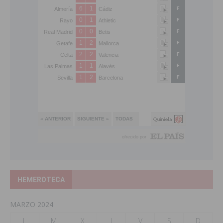
HEMEROTECA
MARZO 2024
L
M
X
J
V
S
D