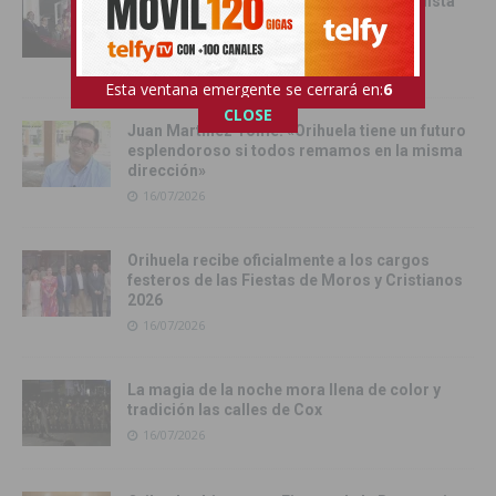
Orihuela inicia sus Fiestas de la Reconquista
con la Exposición Pública de la Gloriosa
Enseña del Oriol
17/07/2026
Esta ventana emergente se cerrará en:
4
CLOSE
Juan Martínez Tomé: «Orihuela tiene un futuro
esplendoroso si todos remamos en la misma
dirección»
16/07/2026
Orihuela recibe oficialmente a los cargos
festeros de las Fiestas de Moros y Cristianos
2026
16/07/2026
La magia de la noche mora llena de color y
tradición las calles de Cox
16/07/2026